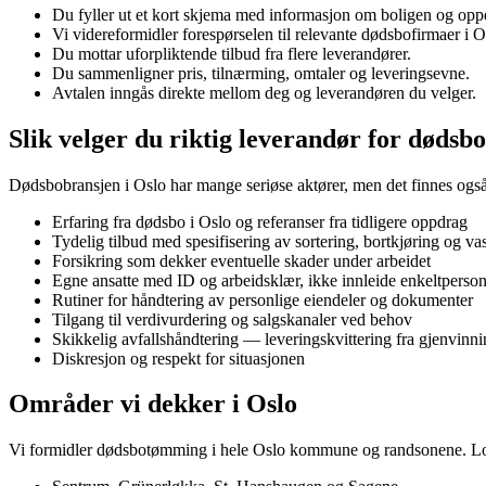
Du fyller ut et kort skjema med informasjon om boligen og opp
Vi videreformidler forespørselen til relevante dødsbofirmaer i O
Du mottar uforpliktende tilbud fra flere leverandører.
Du sammenligner pris, tilnærming, omtaler og leveringsevne.
Avtalen inngås direkte mellom deg og leverandøren du velger.
Slik velger du riktig leverandør for dødsbo
Dødsbobransjen i Oslo har mange seriøse aktører, men det finnes også 
Erfaring fra dødsbo i Oslo og referanser fra tidligere oppdrag
Tydelig tilbud med spesifisering av sortering, bortkjøring og va
Forsikring som dekker eventuelle skader under arbeidet
Egne ansatte med ID og arbeidsklær, ikke innleide enkeltperso
Rutiner for håndtering av personlige eiendeler og dokumenter
Tilgang til verdivurdering og salgskanaler ved behov
Skikkelig avfallshåndtering — leveringskvittering fra gjenvinn
Diskresjon og respekt for situasjonen
Områder vi dekker i Oslo
Vi formidler dødsbotømming i hele Oslo kommune og randsonene. Lokal 