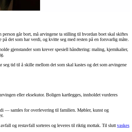
erson går bort, må arvingene ta stilling til hvordan boet skal skiftes
 på det som har verdi, og kvitte seg med resten på en forsvarlig måte.
eholde gjenstander som krever spesiell håndtering: maling, kjemikalier,
ig.
r seg tid til å skille mellom det som skal kastes og det som arvingene
rvingen eller eksekutor. Boligen kartlegges, innholdet vurderes
di — samles for overlevering til familien. Møbler, kunst og
r.
ll og restavfall sorteres og leveres til riktig mottak. Til slutt
vaskes