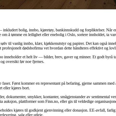
kludert bolig, innbo, kjøretøy, bankinnskudd og forpliktelser. Når en p
m å tømme en leilighet eller enebolig i Oslo, sortere innholdet, ta vare
g sølv til vanlig innbo, klær, kjøkkenutstyr og papirer. Det kan også inn
 profesjonelt dødsbofirma vet hvordan dette håndteres effektivt og lovl
 inneholder et helt liv — bilder, brev, gaver og minner. Et godt byrå ta
g oversikt før noe fjernes.
re faser. Først kommer en representant på befaring, gjerne sammen med a
 eller kjøres bort.
lder, dokumenter, smykker, kontanter, smågjenstander av sentimental ver
ia auksjon, plattformer som Finn.no, eller gis til veldedige organisasjone
des kjøres til godkjent gjenvinning eller donasjon. EE-avfall, farlig avfa
levering, salg eller utleie.