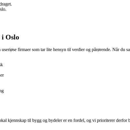
draget.
slo.
 i Oslo
useriøse firmaer som tar lite hensyn til verdier og pårørende. Når du s
sk
ner
ing
kjennskap til bygg og bydeler er en fordel, og vi prioriterer derfor b