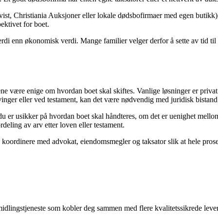
ist, Christiania Auksjoner eller lokale dødsbofirmaer med egen butikk),
ektivet for boet.
verdi enn økonomisk verdi. Mange familier velger derfor å sette av tid t
være enige om hvordan boet skal skiftes. Vanlige løsninger er privat ski
inger eller ved testament, kan det være nødvendig med juridisk bistand
u er usikker på hvordan boet skal håndteres, om det er uenighet mellom
rdeling av arv etter loven eller testament.
 koordinere med advokat, eiendomsmegler og taksator slik at hele prosess
ormidlingstjeneste som kobler deg sammen med flere kvalitetssikrede lev