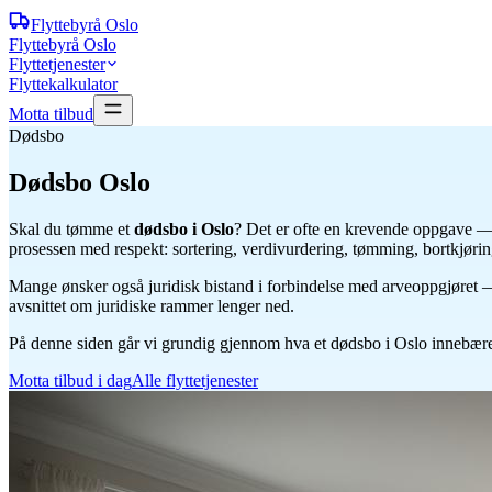
Flyttebyrå
Oslo
Flyttebyrå Oslo
Flyttetjenester
Flyttekalkulator
Motta tilbud
Dødsbo
Dødsbo
Oslo
Skal du tømme et
dødsbo i Oslo
? Det er ofte en krevende oppgave — 
prosessen med respekt: sortering, verdivurdering, tømming, bortkjørin
Mange ønsker også juridisk bistand i forbindelse med arveoppgjøret — 
avsnittet om juridiske rammer lenger ned.
På denne siden går vi grundig gjennom hva et dødsbo i Oslo innebære
Motta tilbud i dag
Alle flyttetjenester