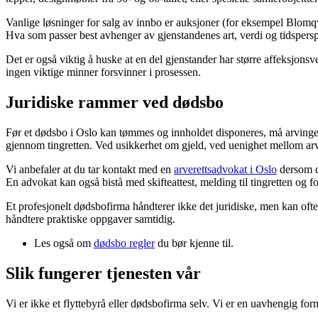
Vanlige løsninger for salg av innbo er auksjoner (for eksempel Blomqv
Hva som passer best avhenger av gjenstandenes art, verdi og tidspersp
Det er også viktig å huske at en del gjenstander har større affeksjons
ingen viktige minner forsvinner i prosessen.
Juridiske rammer ved dødsbo
Før et dødsbo i Oslo kan tømmes og innholdet disponeres, må arvingene 
gjennom tingretten. Ved usikkerhet om gjeld, ved uenighet mellom arv
Vi anbefaler at du tar kontakt med en
arverettsadvokat i Oslo
dersom d
En advokat kan også bistå med skifteattest, melding til tingretten og fo
Et profesjonelt dødsbofirma håndterer ikke det juridiske, men kan ofte
håndtere praktiske oppgaver samtidig.
Les også om
dødsbo regler
du bør kjenne til.
Slik fungerer tjenesten vår
Vi er ikke et flyttebyrå eller dødsbofirma selv. Vi er en uavhengig f