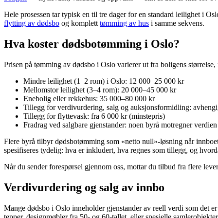
Hele prosessen tar typisk en til tre dager for en standard leilighet i O
flytting av dødsbo
og komplett
tømming av hus
i samme sekvens.
Hva koster dødsbotømming i Oslo?
Prisen på tømming av dødsbo i Oslo varierer ut fra boligens størrelse
Mindre leilighet (1–2 rom) i Oslo: 12 000–25 000 kr
Mellomstor leilighet (3–4 rom): 20 000–45 000 kr
Enebolig eller rekkehus: 35 000–80 000 kr
Tillegg for verdivurdering, salg og auksjonsformidling: avhen
Tillegg for flyttevask: fra 6 000 kr (minstepris)
Fradrag ved salgbare gjenstander: noen byrå motregner verdien i
Flere byrå tilbyr dødsbotømming som «netto null»-løsning når innboet i
spesifiseres tydelig: hva er inkludert, hva regnes som tillegg, og hvo
Når du sender forespørsel gjennom oss, mottar du tilbud fra flere lev
Verdivurdering og salg av innbo
Mange dødsbo i Oslo inneholder gjenstander av reell verdi som det er v
tepper, designmøbler fra 50- og 60-tallet, eller spesielle samlerobjekte