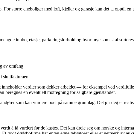
slo. For større eneboliger med loft, kjeller og garasje kan det ta opptil
, mengde innbo, etasje, parkeringsforhold og hvor mye som skal sorteres
gig av omfang
 sluttfakturaen
nneholder verdier som dekker arbeidet — for eksempel ved verdifulle ant
rdan beregnes en eventuell motregning for salgbare gjenstander.
erandører som kan vurdere boet på samme grunnlag. Det gir deg et reali
erdt å få vurdert før de kastes. Det kan dreie seg om norske og interna
r. Et godt dødsbofirma har enten egne taksatorer eller et nettverk av auks