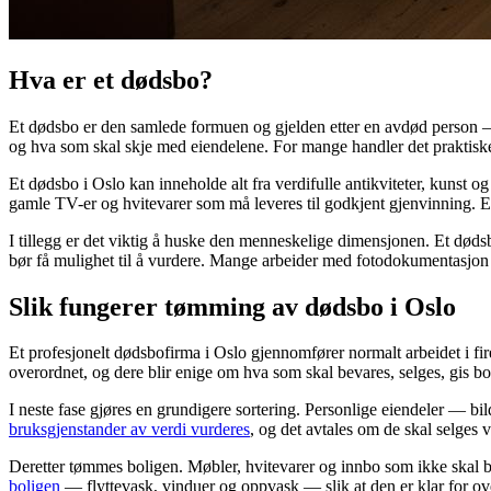
Hva er et dødsbo?
Et dødsbo er den samlede formuen og gjelden etter en avdød person — in
og hva som skal skje med eiendelene. For mange handler det praktiske o
Et dødsbo i Oslo kan inneholde alt fra verdifulle antikviteter, kunst o
gamle TV-er og hvitevarer som må leveres til godkjent gjenvinning. Et
I tillegg er det viktig å huske den menneskelige dimensjonen. Et dødsbo
bør få mulighet til å vurdere. Mange arbeider med fotodokumentasjon o
Slik fungerer tømming av dødsbo i Oslo
Et profesjonelt dødsbofirma i Oslo gjennomfører normalt arbeidet i fi
overordnet, og dere blir enige om hva som skal bevares, selges, gis bort
I neste fase gjøres en grundigere sortering. Personlige eiendeler — bi
bruksgjenstander av verdi vurderes
, og det avtales om de skal selges v
Deretter tømmes boligen. Møbler, hvitevarer og innbo som ikke skal behol
boligen
— flyttevask, vinduer og oppvask — slik at den er klar for over