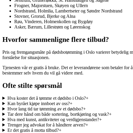
Sentrum, Grünerløkka, St. Hanshaugen og Sagene
Frogner, Majorstuen, Skøyen og Ullern
Nordstrand, Holmlia, Lambertseter og Søndre Nordstrand
Stovner, Grorud, Bjerke og Alna
Røa, Vinderen, Holmenkollen og Bygdøy
Asker, Bærum, Lillestrøm og Lørenskog
Hvorfor sammenligne flere tilbud?
Pris og fremgangsmåte på dødsbotømming i Oslo varierer betydelig mell
forståelse for situasjonen.
Tjenesten vår er gratis å bruke. Det er leverandørene som betaler for å
bestemmer selv hvem du vil gå videre med.
Ofte stilte spørsmål
Hva koster det å tømme et dødsbo i Oslo?
+
Kan byrået kjøpe innboet av oss?
+
Hvor lang tid tar tømming av et dødsbo?
+
Tar dere hånd om både sortering, bortkjøring og vask?
+
Hva med kunst, antikviteter og verdigjenstander?
+
Trenger jeg advokat for å håndtere arven?
+
Er det gratis å motta tilbud?
+