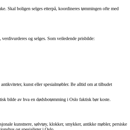
 en uke. Skal boligen selges etterpå, koordineres tømmingen ofte med
, verdivurderes og selges. Som veiledende prisbilde:
ikviteter, kunst eller spesialmøbler. Be alltid om at tilbudet
stisk bilde av hva en dødsbotømming i Oslo faktisk bør koste.
sjonale kunstnere, sølvtøy, klokker, smykker, antikke møbler, persiske
jonshus og spesialister i Oslo.