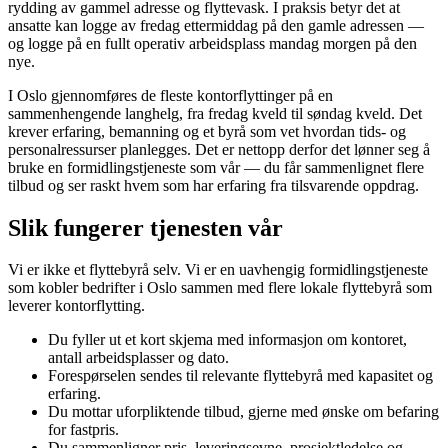
rydding av gammel adresse og flyttevask. I praksis betyr det at
ansatte kan logge av fredag ettermiddag på den gamle adressen —
og logge på en fullt operativ arbeidsplass mandag morgen på den
nye.
I Oslo gjennomføres de fleste kontorflyttinger på en
sammenhengende langhelg, fra fredag kveld til søndag kveld. Det
krever erfaring, bemanning og et byrå som vet hvordan tids- og
personalressurser planlegges. Det er nettopp derfor det lønner seg å
bruke en formidlingstjeneste som vår — du får sammenlignet flere
tilbud og ser raskt hvem som har erfaring fra tilsvarende oppdrag.
Slik fungerer tjenesten vår
Vi er ikke et flyttebyrå selv. Vi er en uavhengig formidlingstjeneste
som kobler bedrifter i Oslo sammen med flere lokale flyttebyrå som
leverer kontorflytting.
Du fyller ut et kort skjema med informasjon om kontoret,
antall arbeidsplasser og dato.
Forespørselen sendes til relevante flyttebyrå med kapasitet og
erfaring.
Du mottar uforpliktende tilbud, gjerne med ønske om befaring
for fastpris.
Du sammenligner pris, leveringsevne, prosjektledelse og