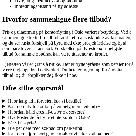
IT-flytting med ned- og oppkobling
Innredningsbistand på ny adresse
Hvorfor sammenligne flere tilbud?
Pris og tilnærming på kontorflytting i Oslo varierer betydelig. Ved å
sammenligne tre til fire tilbud får du et realistisk bilde av kostnaden,
og du ser raskt forskjell på byrå med ekte prosjektledelse og byrå
som bare leverer transport. Forskjellen på dyreste og rimeligste
tilbud for samme oppdrag kan være titusener av kroner.
Tjenesten vår er gratis å bruke. Det er flyttebyråene som betaler for å
være tilgjengelige i nettverket. Du betaler ingenting for å motta
tilbud, og du forplikter deg ikke til noe.
Ofte stilte spørsmål
Hvor lang tid i forveien bør vi bestille?
+
Kan dere flytte kontor på en helg uten nedetid?
+
Hvordan håndteres IT-utstyr og servere?
+
Hva koster det å flytte et lite kontor i Oslo?
+
Får vi fastpris?
+
Hjelper dere med søknad om parkering?
+
Kan dere kjøre bort gamle møbler vi ikke skal ha med?
+