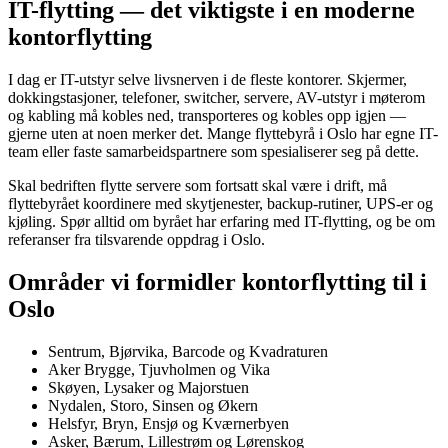
IT-flytting — det viktigste i en moderne
kontorflytting
I dag er IT-utstyr selve livsnerven i de fleste kontorer. Skjermer,
dokkingstasjoner, telefoner, switcher, servere, AV-utstyr i møterom
og kabling må kobles ned, transporteres og kobles opp igjen —
gjerne uten at noen merker det. Mange flyttebyrå i Oslo har egne IT-
team eller faste samarbeidspartnere som spesialiserer seg på dette.
Skal bedriften flytte servere som fortsatt skal være i drift, må
flyttebyrået koordinere med skytjenester, backup-rutiner, UPS-er og
kjøling. Spør alltid om byrået har erfaring med IT-flytting, og be om
referanser fra tilsvarende oppdrag i Oslo.
Områder vi formidler kontorflytting til i
Oslo
Sentrum, Bjørvika, Barcode og Kvadraturen
Aker Brygge, Tjuvholmen og Vika
Skøyen, Lysaker og Majorstuen
Nydalen, Storo, Sinsen og Økern
Helsfyr, Bryn, Ensjø og Kværnerbyen
Asker, Bærum, Lillestrøm og Lørenskog