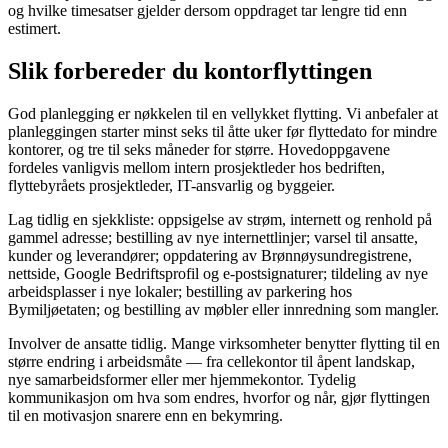
og hvilke timesatser gjelder dersom oppdraget tar lengre tid enn
estimert.
Slik forbereder du kontorflyttingen
God planlegging er nøkkelen til en vellykket flytting. Vi anbefaler at
planleggingen starter minst seks til åtte uker før flyttedato for mindre
kontorer, og tre til seks måneder for større. Hovedoppgavene
fordeles vanligvis mellom intern prosjektleder hos bedriften,
flyttebyråets prosjektleder, IT-ansvarlig og byggeier.
Lag tidlig en sjekkliste: oppsigelse av strøm, internett og renhold på
gammel adresse; bestilling av nye internettlinjer; varsel til ansatte,
kunder og leverandører; oppdatering av Brønnøysundregistrene,
nettside, Google Bedriftsprofil og e-postsignaturer; tildeling av nye
arbeidsplasser i nye lokaler; bestilling av parkering hos
Bymiljøetaten; og bestilling av møbler eller innredning som mangler.
Involver de ansatte tidlig. Mange virksomheter benytter flytting til en
større endring i arbeidsmåte — fra cellekontor til åpent landskap,
nye samarbeidsformer eller mer hjemmekontor. Tydelig
kommunikasjon om hva som endres, hvorfor og når, gjør flyttingen
til en motivasjon snarere enn en bekymring.