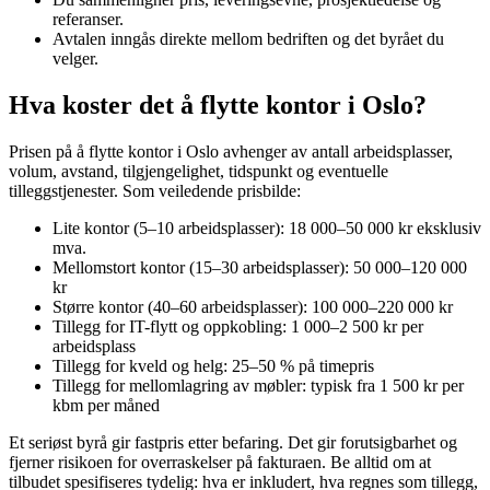
referanser.
Avtalen inngås direkte mellom bedriften og det byrået du
velger.
Hva koster det å flytte kontor i Oslo?
Prisen på å flytte kontor i Oslo avhenger av antall arbeidsplasser,
volum, avstand, tilgjengelighet, tidspunkt og eventuelle
tilleggstjenester. Som veiledende prisbilde:
Lite kontor (5–10 arbeidsplasser): 18 000–50 000 kr eksklusiv
mva.
Mellomstort kontor (15–30 arbeidsplasser): 50 000–120 000
kr
Større kontor (40–60 arbeidsplasser): 100 000–220 000 kr
Tillegg for IT-flytt og oppkobling: 1 000–2 500 kr per
arbeidsplass
Tillegg for kveld og helg: 25–50 % på timepris
Tillegg for mellomlagring av møbler: typisk fra 1 500 kr per
kbm per måned
Et seriøst byrå gir fastpris etter befaring. Det gir forutsigbarhet og
fjerner risikoen for overraskelser på fakturaen. Be alltid om at
tilbudet spesifiseres tydelig: hva er inkludert, hva regnes som tillegg,