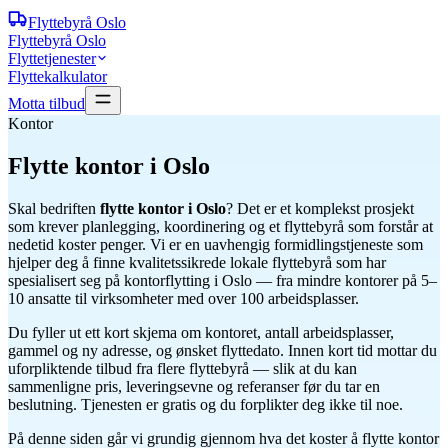
Flyttebyrå
Oslo
Flyttebyrå Oslo
Flyttetjenester
Flyttekalkulator
Motta tilbud
Kontor
Flytte kontor
i Oslo
Skal bedriften
flytte kontor i Oslo
? Det er et komplekst prosjekt
som krever planlegging, koordinering og et flyttebyrå som forstår at
nedetid koster penger. Vi er en uavhengig formidlingstjeneste som
hjelper deg å finne kvalitetssikrede lokale flyttebyrå som har
spesialisert seg på kontorflytting i Oslo — fra mindre kontorer på 5–
10 ansatte til virksomheter med over 100 arbeidsplasser.
Du fyller ut ett kort skjema om kontoret, antall arbeidsplasser,
gammel og ny adresse, og ønsket flyttedato. Innen kort tid mottar du
uforpliktende tilbud fra flere flyttebyrå — slik at du kan
sammenligne pris, leveringsevne og referanser før du tar en
beslutning. Tjenesten er gratis og du forplikter deg ikke til noe.
På denne siden går vi grundig gjennom hva det koster å flytte kontor