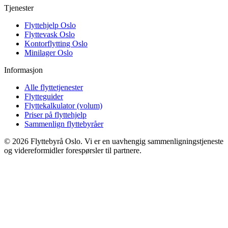
Tjenester
Flyttehjelp Oslo
Flyttevask Oslo
Kontorflytting Oslo
Minilager Oslo
Informasjon
Alle flyttetjenester
Flytteguider
Flyttekalkulator (volum)
Priser på flyttehjelp
Sammenlign flyttebyråer
©
2026
Flyttebyrå Oslo. Vi er en uavhengig sammenligningstjeneste
og videreformidler forespørsler til partnere.