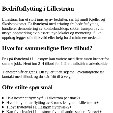
Bedriftsflytting i Lillestrøm
Lillestrøm har et stort innslag av bedrifter, særlig rundt Kjeller og
Skedsmokorset. Et flyttebyrå med erfaring fra bedriftsflytting
håndterer demontering av kontorlandskap, sikker transport av IT-
utstyr, oppmerking av plasser i nye lokaler og montering. Slike
oppdrag legges ofte til kveld eller helg for å minimere nedetid.
Hvorfor sammenligne flere tilbud?
Pris på flyttebyrå i Lillestrøm kan variere med flere tusen kroner for
samme jobb. Hent inn 2–4 tilbud for å få et realistisk markedsbilde.
Tjenesten vår er gratis. Du fyller ut ett skjema, leverandørene tar
kontakt med tilbud, og du står fritt til å velge.
Ofte stilte spørsmål
Hva koster et flyttebyrå i Lillestrøm per time?
+
Hvor lang tid tar flytting av 3-roms leilighet i Lillestrøm?
+
Tilbyr flyttebyrå i Lillestrøm flyttevask?
+
Kan flyttebyrået i Lillestrøm flytte til andre steder i Norge?
+