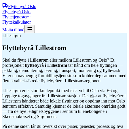
Flyttebyrå
Oslo
Flyttebyrå Oslo
Flyttetjenester
Flyttekalkulator
Motta tilbud
Lillestrøm
Flyttebyrå
Lillestrøm
Skal du flytte i Lillestrøm eller mellom Lillestrøm og Oslo? Et
profesjonelt
flyttebyrå i Lillestrøm
tar hånd om hele flyttingen —
pakking, demontering, bæring, transport, montering og flyttevask.
Vi er en uavhengig formidlingstjeneste som kobler deg sammen med
flere kvalitetssikrede flyttebyråer i Lillestrøm-regionen.
Lillestrøm er et stort knutepunkt med rask vei til Oslo via E6 og
hyppige togavganger fra Lillestrøm stasjon. Det gjør at flyttebyråer i
Lillestrøm håndterer både lokale flyttinger og oppdrag inn mot Oslo
sentrum effektivt. Samtidig kjenner de lokale aktørene området godt
— fra de nye leilighetsbyggene i sentrum til eneboligene i
Skedsmokorset og Strømmen.
På denne siden får du oversikt over priser, tjenester, prosess og hva