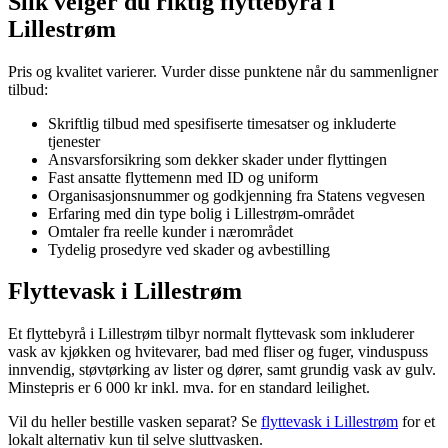
Slik velger du riktig flyttebyrå i
Lillestrøm
Pris og kvalitet varierer. Vurder disse punktene når du sammenligner
tilbud:
Skriftlig tilbud med spesifiserte timesatser og inkluderte
tjenester
Ansvarsforsikring som dekker skader under flyttingen
Fast ansatte flyttemenn med ID og uniform
Organisasjonsnummer og godkjenning fra Statens vegvesen
Erfaring med din type bolig i Lillestrøm-området
Omtaler fra reelle kunder i nærområdet
Tydelig prosedyre ved skader og avbestilling
Flyttevask i Lillestrøm
Et flyttebyrå i Lillestrøm tilbyr normalt flyttevask som inkluderer
vask av kjøkken og hvitevarer, bad med fliser og fuger, vinduspuss
innvendig, støvtørking av lister og dører, samt grundig vask av gulv.
Minstepris er 6 000 kr inkl. mva. for en standard leilighet.
Vil du heller bestille vasken separat? Se
flyttevask i Lillestrøm
for et
lokalt alternativ kun til selve sluttvasken.