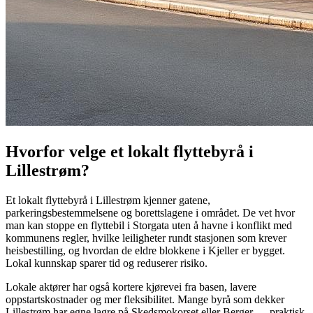
Hvorfor velge et lokalt flyttebyrå i
Lillestrøm?
Et lokalt flyttebyrå i Lillestrøm kjenner gatene,
parkeringsbestemmelsene og borettslagene i området. De vet hvor
man kan stoppe en flyttebil i Storgata uten å havne i konflikt med
kommunens regler, hvilke leiligheter rundt stasjonen som krever
heisbestilling, og hvordan de eldre blokkene i Kjeller er bygget.
Lokal kunnskap sparer tid og reduserer risiko.
Lokale aktører har også kortere kjørevei fra basen, lavere
oppstartskostnader og mer fleksibilitet. Mange byrå som dekker
Lillestrøm har egne lagre på Skedsmokorset eller Berger — praktisk