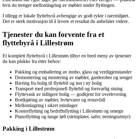
hvis du trenger mellomlagring av møbler under flyttingen.
I tillegg er lokale flyttebyrå avhengige av godt rykte i nærmiljøet.
Det er sterk motivasjon til å levere et resultat du anbefaler videre.
Tjenester du kan forvente fra et
flyttebyrå i Lillestrøm
Et komplett flyttebyrå i Lillestrøm tilbyr en bred meny av tjenester
du kan plukke fra etter behov:
Pakking og emballering av innbo, glass og verdigjenstander
Demontering og montering av møbler, garderober og senger
Bæring fra bolig til flyttebil og inn i ny bolig
Transport med profesjonell flyttebil og forsvarlig stuing
Flyttevask av tidligere bolig — godkjent for overlevering
Bortkjøring av møbler, hvitevarer og restavfall
Mellomlagring i sikret minilager
Kontorflytting og bedriftsflytting i Lillestrøm og omegn
Pianoflytting og tunge løft (steinplater, safer, treningsutstyr)
Pakking i Lillestrøm