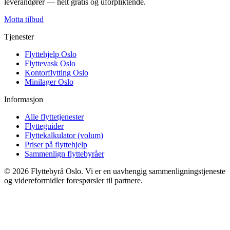
leverandører — helt gratis og uforpliktende.
Motta tilbud
Tjenester
Flyttehjelp Oslo
Flyttevask Oslo
Kontorflytting Oslo
Minilager Oslo
Informasjon
Alle flyttetjenester
Flytteguider
Flyttekalkulator (volum)
Priser på flyttehjelp
Sammenlign flyttebyråer
©
2026
Flyttebyrå Oslo. Vi er en uavhengig sammenligningstjeneste
og videreformidler forespørsler til partnere.