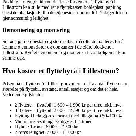
Pakking tar lengre tid enn de fleste forventer. Et flyttebyrå i
Lillestrøm kan stille med rene flyttekasser, bobleplast, papir og
spesialemballasje. Full pakketjeneste tar normalt 1–2 dager for en
gjennomsnittlig leilighet.
Demontering og montering
Senger, garderobeskap og store sofaer må ofte demonteres for å
komme gjennom dører og oppganger i de eldre blokkene i
Lillestrøm. Byrået demonterer og monterer slik at boligen er klar
samme dag.
Hva koster et flyttebyrå i Lillestrøm?
Prisen på et flyttebyrå i Lillestrøm varierer ut fra antall flyttemenn,
størrelse på flyttebil, avstand, antall etasjer og om det er heis.
Veiledende prisbilde:
2 flyttere + flyttebil: 1 600 – 1 990 kr per time inkl. mva.
3 flyttere + flyttebil: 2 000 – 2 390 kr per time inkl. mva.
Flytting i helg gjøres normalt med tillegg på +50–100 %
Minimumsbestilling: vanligvis 3–4 timer
Hybel / 1-roms: 6 000 – 7 500 kr
2-roms leilighet: 7 000 – 11 000 kr