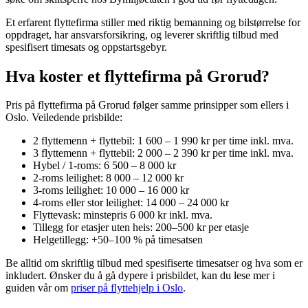
Et erfarent flyttefirma stiller med riktig bemanning og bilstørrelse for
oppdraget, har ansvarsforsikring, og leverer skriftlig tilbud med
spesifisert timesats og oppstartsgebyr.
Hva koster et flyttefirma på Grorud?
Pris på flyttefirma på Grorud følger samme prinsipper som ellers i
Oslo. Veiledende prisbilde:
2 flyttemenn + flyttebil: 1 600 – 1 990 kr per time inkl. mva.
3 flyttemenn + flyttebil: 2 000 – 2 390 kr per time inkl. mva.
Hybel / 1-roms: 6 500 – 8 000 kr
2-roms leilighet: 8 000 – 12 000 kr
3-roms leilighet: 10 000 – 16 000 kr
4-roms eller stor leilighet: 14 000 – 24 000 kr
Flyttevask: minstepris 6 000 kr inkl. mva.
Tillegg for etasjer uten heis: 200–500 kr per etasje
Helgetillegg: +50–100 % på timesatsen
Be alltid om skriftlig tilbud med spesifiserte timesatser og hva som er
inkludert. Ønsker du å gå dypere i prisbildet, kan du lese mer i
guiden vår om
priser på flyttehjelp i Oslo
.