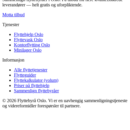
leverandører — helt gratis og uforpliktende.
Motta tilbud
Tjenester
Flyttehjelp Oslo
Flyttevask Oslo
Kontorflytting Oslo
Minilager Oslo
Informasjon
Alle flyttetjenester
Flytteguider
Flyttekalkulator (volum)
Priser på flyttehjelp
Sammenlign flyttebyråer
©
2026
Flyttebyrå Oslo. Vi er en uavhengig sammenligningstjeneste
og videreformidler forespørsler til partnere.