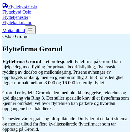
Flyttebyrå
Oslo
Flyttebyrå Oslo
Flyttetjenester
Flyttekalkulator
Motta tilbud
Oslo · Grorud
Flyttefirma
Grorud
Flyttefirma Grorud
– et profesjonelt flyttefirma på Grorud kan
hjelpe deg med flytting for private, bedriftsflytting, flyttevask,
rydding av dødsbo og mellomlagring. Prisene avhenger av
oppdragets omfang, men en gjennomsnittlig 2- til 3-roms leilighet
ligger normalt mellom 8 000 og 16 000 kr ferdig flyttet.
Grorud er bydel i Groruddalen med blokkbebyggelse, rekkehus og
god tilgang via Ring 3. Det stiller spesielle krav til et flyttefirma som
kjenner området, vet hvor flyttebilen kan parkere og hvordan
oppgangene best håndteres.
Tjenesten vår er gratis og uforpliktende. Du fyller ut ett kort skjema
og mottar tilbud fra flere kvalitetssikrede flyttefirmaer som tar
oppdrag på Grorud.