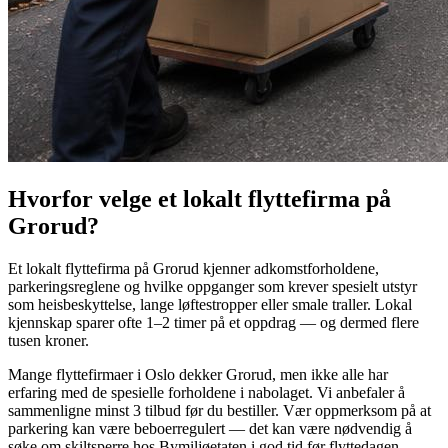
Hvorfor velge et lokalt flyttefirma på
Grorud?
Et lokalt flyttefirma på Grorud kjenner adkomstforholdene,
parkeringsreglene og hvilke oppganger som krever spesielt utstyr
som heisbeskyttelse, lange løftestropper eller smale traller. Lokal
kjennskap sparer ofte 1–2 timer på et oppdrag — og dermed flere
tusen kroner.
Mange flyttefirmaer i Oslo dekker Grorud, men ikke alle har
erfaring med de spesielle forholdene i nabolaget. Vi anbefaler å
sammenligne minst 3 tilbud før du bestiller. Vær oppmerksom på at
parkering kan være beboerregulert — det kan være nødvendig å
søke om skiltsperre hos Bymiljøetaten i god tid før flyttedagen.