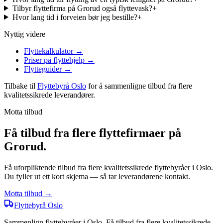
Tilbyr flyttefirma på Grorud også flyttevask?
+
Hvor lang tid i forveien bør jeg bestille?
+
Nyttig videre
Flyttekalkulator
→
Priser på flyttehjelp
→
Flytteguider
→
Tilbake til
Flyttebyrå Oslo
for å sammenligne tilbud fra flere
kvalitetssikrede leverandører.
Motta tilbud
Få tilbud fra flere flyttefirmaer på
Grorud.
Få uforpliktende tilbud fra flere kvalitetssikrede flyttebyråer i Oslo.
Du fyller ut ett kort skjema — så tar leverandørene kontakt.
Motta tilbud →
Flyttebyrå
Oslo
Sammenlign flyttebyråer i Oslo. Få tilbud fra flere kvalitetssikrede