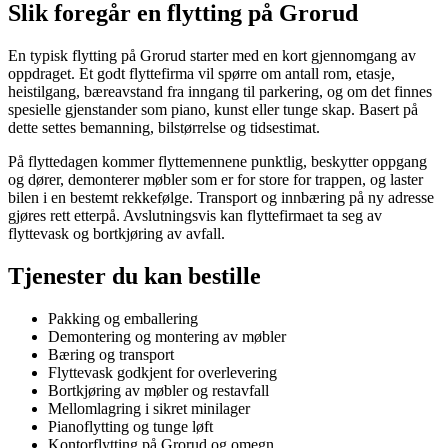
Slik foregår en flytting på Grorud
En typisk flytting på Grorud starter med en kort gjennomgang av
oppdraget. Et godt flyttefirma vil spørre om antall rom, etasje,
heistilgang, bæreavstand fra inngang til parkering, og om det finnes
spesielle gjenstander som piano, kunst eller tunge skap. Basert på
dette settes bemanning, bilstørrelse og tidsestimat.
På flyttedagen kommer flyttemennene punktlig, beskytter oppgang
og dører, demonterer møbler som er for store for trappen, og laster
bilen i en bestemt rekkefølge. Transport og innbæring på ny adresse
gjøres rett etterpå. Avslutningsvis kan flyttefirmaet ta seg av
flyttevask og bortkjøring av avfall.
Tjenester du kan bestille
Pakking og emballering
Demontering og montering av møbler
Bæring og transport
Flyttevask godkjent for overlevering
Bortkjøring av møbler og restavfall
Mellomlagring i sikret minilager
Pianoflytting og tunge løft
Kontorflytting på Grorud og omegn