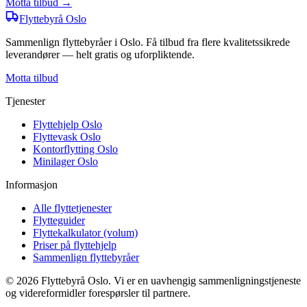
Motta tilbud →
Flyttebyrå
Oslo
Sammenlign flyttebyråer i Oslo. Få tilbud fra flere kvalitetssikrede
leverandører — helt gratis og uforpliktende.
Motta tilbud
Tjenester
Flyttehjelp Oslo
Flyttevask Oslo
Kontorflytting Oslo
Minilager Oslo
Informasjon
Alle flyttetjenester
Flytteguider
Flyttekalkulator (volum)
Priser på flyttehjelp
Sammenlign flyttebyråer
©
2026
Flyttebyrå Oslo. Vi er en uavhengig sammenligningstjeneste
og videreformidler forespørsler til partnere.