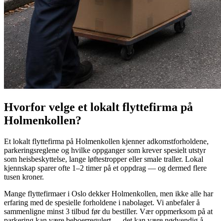
Hvorfor velge et lokalt flyttefirma på
Holmenkollen?
Et lokalt flyttefirma på Holmenkollen kjenner adkomstforholdene,
parkeringsreglene og hvilke oppganger som krever spesielt utstyr
som heisbeskyttelse, lange løftestropper eller smale traller. Lokal
kjennskap sparer ofte 1–2 timer på et oppdrag — og dermed flere
tusen kroner.
Mange flyttefirmaer i Oslo dekker Holmenkollen, men ikke alle har
erfaring med de spesielle forholdene i nabolaget. Vi anbefaler å
sammenligne minst 3 tilbud før du bestiller. Vær oppmerksom på at
parkering kan være beboerregulert — det kan være nødvendig å