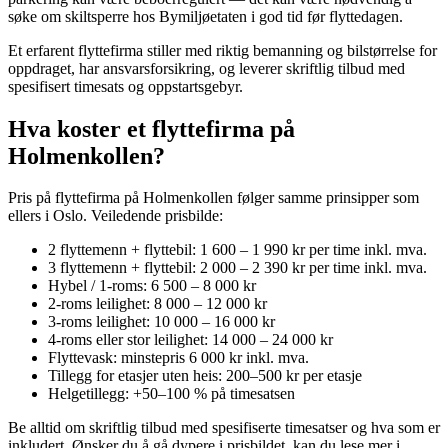
søke om skiltsperre hos Bymiljøetaten i god tid før flyttedagen.
Et erfarent flyttefirma stiller med riktig bemanning og bilstørrelse for
oppdraget, har ansvarsforsikring, og leverer skriftlig tilbud med
spesifisert timesats og oppstartsgebyr.
Hva koster et flyttefirma på
Holmenkollen?
Pris på flyttefirma på Holmenkollen følger samme prinsipper som
ellers i Oslo. Veiledende prisbilde:
2 flyttemenn + flyttebil: 1 600 – 1 990 kr per time inkl. mva.
3 flyttemenn + flyttebil: 2 000 – 2 390 kr per time inkl. mva.
Hybel / 1-roms: 6 500 – 8 000 kr
2-roms leilighet: 8 000 – 12 000 kr
3-roms leilighet: 10 000 – 16 000 kr
4-roms eller stor leilighet: 14 000 – 24 000 kr
Flyttevask: minstepris 6 000 kr inkl. mva.
Tillegg for etasjer uten heis: 200–500 kr per etasje
Helgetillegg: +50–100 % på timesatsen
Be alltid om skriftlig tilbud med spesifiserte timesatser og hva som er
inkludert. Ønsker du å gå dypere i prisbildet, kan du lese mer i