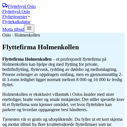
Flyttebyrå
Oslo
Flyttebyrå Oslo
Flyttetjenester
Flyttekalkulator
Motta tilbud
Oslo · Holmenkollen
Flyttefirma
Holmenkollen
Flyttefirma Holmenkollen
– et profesjonelt flyttefirma på
Holmenkollen kan hjelpe deg med flytting for private,
bedriftsflytting, flyttevask, rydding av dødsbo og mellomlagring.
Prisene avhenger av oppdragets omfang, men en gjennomsnittlig 2-
til 3-roms leilighet ligger normalt mellom 8 000 og 16 000 kr ferdig
flyttet.
Holmenkollen er eksklusivt villastrøk i Oslos åssider med store
eneboliger, bratte veier og smale innkjørsler. Det stiller spesielle krav
til et flyttefirma som kjenner området, vet hvor flyttebilen kan
parkere og hvordan oppgangene best håndteres.
Tjenesten vår er gratis og uforpliktende. Du fyller ut ett kort skjema
og mottar tilbud fra flere kvalitetssikrede flyttefirmaer som tar