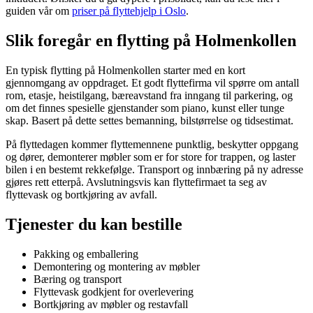
guiden vår om
priser på flyttehjelp i Oslo
.
Slik foregår en flytting på Holmenkollen
En typisk flytting på Holmenkollen starter med en kort
gjennomgang av oppdraget. Et godt flyttefirma vil spørre om antall
rom, etasje, heistilgang, bæreavstand fra inngang til parkering, og
om det finnes spesielle gjenstander som piano, kunst eller tunge
skap. Basert på dette settes bemanning, bilstørrelse og tidsestimat.
På flyttedagen kommer flyttemennene punktlig, beskytter oppgang
og dører, demonterer møbler som er for store for trappen, og laster
bilen i en bestemt rekkefølge. Transport og innbæring på ny adresse
gjøres rett etterpå. Avslutningsvis kan flyttefirmaet ta seg av
flyttevask og bortkjøring av avfall.
Tjenester du kan bestille
Pakking og emballering
Demontering og montering av møbler
Bæring og transport
Flyttevask godkjent for overlevering
Bortkjøring av møbler og restavfall