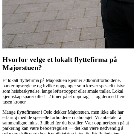
Hvorfor velge et lokalt flyttefirma på
Majorstuen?
Et lokalt flyttefirma på Majorstuen kjenner adkomstforholdene,
parkeringsreglene og hvilke oppganger som krever spesielt utstyr
som heisbeskyttelse, lange løftestropper eller smale traller. Lokal
kjennskap sparer ofte 1–2 timer på et oppdrag — og dermed flere
tusen kroner.
Mange flyttefirmaer i Oslo dekker Majorstuen, men ikke alle har
erfaring med de spesielle forholdene i nabolaget. Vi anbefaler å
sammenligne minst 3 tilbud før du bestiller. Vær oppmerksom på at
parkering kan være beboerregulert — det kan være nødvendig å
søke om skiltsperre hos Bymiljøetaten i god tid før flyttedagen.