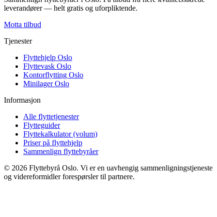
leverandører — helt gratis og uforpliktende.
Motta tilbud
Tjenester
Flyttehjelp Oslo
Flyttevask Oslo
Kontorflytting Oslo
Minilager Oslo
Informasjon
Alle flyttetjenester
Flytteguider
Flyttekalkulator (volum)
Priser på flyttehjelp
Sammenlign flyttebyråer
©
2026
Flyttebyrå Oslo. Vi er en uavhengig sammenligningstjeneste
og videreformidler forespørsler til partnere.