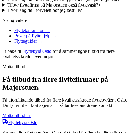
Tilbyr flyttefirma på Majorstuen også flyttevask?
+
Hvor lang tid i forveien bør jeg bestille?
+
Nyttig videre
Flyttekalkulator
→
Priser på flyttehjelp
→
Flytteguider
→
Tilbake til
Flyttebyrå Oslo
for å sammenligne tilbud fra flere
kvalitetssikrede leverandører.
Motta tilbud
Få tilbud fra flere flyttefirmaer på
Majorstuen.
Få uforpliktende tilbud fra flere kvalitetssikrede flyttebyråer i Oslo.
Du fyller ut ett kort skjema — så tar leverandørene kontakt.
Motta tilbud →
Flyttebyrå
Oslo
Sammenlign flyttebyråer i Oslo. Få tilbud fra flere kvalitetssikrede