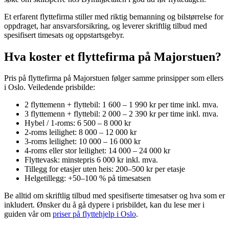
Et erfarent flyttefirma stiller med riktig bemanning og bilstørrelse for
oppdraget, har ansvarsforsikring, og leverer skriftlig tilbud med
spesifisert timesats og oppstartsgebyr.
Hva koster et flyttefirma på Majorstuen?
Pris på flyttefirma på Majorstuen følger samme prinsipper som ellers
i Oslo. Veiledende prisbilde:
2 flyttemenn + flyttebil: 1 600 – 1 990 kr per time inkl. mva.
3 flyttemenn + flyttebil: 2 000 – 2 390 kr per time inkl. mva.
Hybel / 1-roms: 6 500 – 8 000 kr
2-roms leilighet: 8 000 – 12 000 kr
3-roms leilighet: 10 000 – 16 000 kr
4-roms eller stor leilighet: 14 000 – 24 000 kr
Flyttevask: minstepris 6 000 kr inkl. mva.
Tillegg for etasjer uten heis: 200–500 kr per etasje
Helgetillegg: +50–100 % på timesatsen
Be alltid om skriftlig tilbud med spesifiserte timesatser og hva som er
inkludert. Ønsker du å gå dypere i prisbildet, kan du lese mer i
guiden vår om
priser på flyttehjelp i Oslo
.