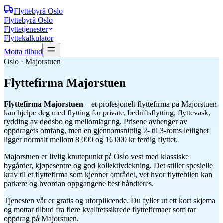
Flyttebyrå
Oslo
Flyttebyrå Oslo
Flyttetjenester
Flyttekalkulator
Motta tilbud
Oslo · Majorstuen
Flyttefirma
Majorstuen
Flyttefirma Majorstuen
– et profesjonelt flyttefirma på Majorstuen
kan hjelpe deg med flytting for private, bedriftsflytting, flyttevask,
rydding av dødsbo og mellomlagring. Prisene avhenger av
oppdragets omfang, men en gjennomsnittlig 2- til 3-roms leilighet
ligger normalt mellom 8 000 og 16 000 kr ferdig flyttet.
Majorstuen er livlig knutepunkt på Oslo vest med klassiske
bygårder, kjøpesentre og god kollektivdekning. Det stiller spesielle
krav til et flyttefirma som kjenner området, vet hvor flyttebilen kan
parkere og hvordan oppgangene best håndteres.
Tjenesten vår er gratis og uforpliktende. Du fyller ut ett kort skjema
og mottar tilbud fra flere kvalitetssikrede flyttefirmaer som tar
oppdrag på Majorstuen.