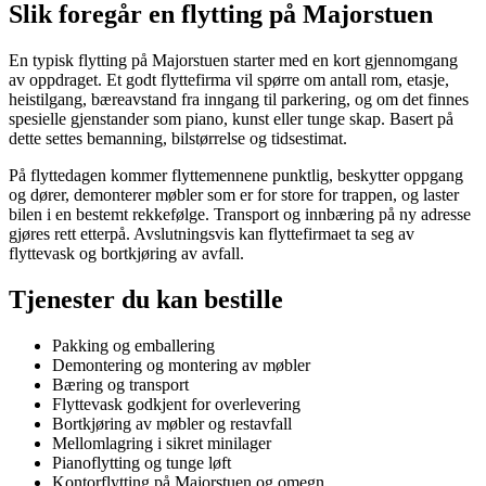
Slik foregår en flytting på Majorstuen
En typisk flytting på Majorstuen starter med en kort gjennomgang
av oppdraget. Et godt flyttefirma vil spørre om antall rom, etasje,
heistilgang, bæreavstand fra inngang til parkering, og om det finnes
spesielle gjenstander som piano, kunst eller tunge skap. Basert på
dette settes bemanning, bilstørrelse og tidsestimat.
På flyttedagen kommer flyttemennene punktlig, beskytter oppgang
og dører, demonterer møbler som er for store for trappen, og laster
bilen i en bestemt rekkefølge. Transport og innbæring på ny adresse
gjøres rett etterpå. Avslutningsvis kan flyttefirmaet ta seg av
flyttevask og bortkjøring av avfall.
Tjenester du kan bestille
Pakking og emballering
Demontering og montering av møbler
Bæring og transport
Flyttevask godkjent for overlevering
Bortkjøring av møbler og restavfall
Mellomlagring i sikret minilager
Pianoflytting og tunge løft
Kontorflytting på Majorstuen og omegn