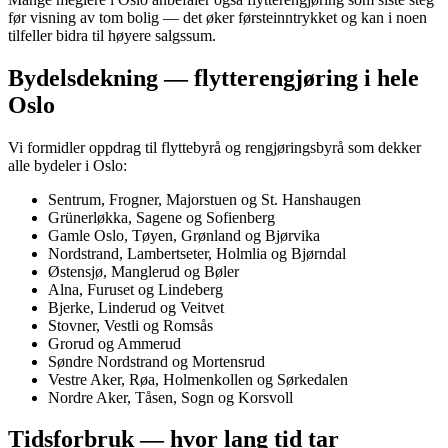
før visning av tom bolig — det øker førsteinntrykket og kan i noen
tilfeller bidra til høyere salgssum.
Bydelsdekning — flytterengjøring i hele
Oslo
Vi formidler oppdrag til flyttebyrå og rengjøringsbyrå som dekker
alle bydeler i Oslo:
Sentrum, Frogner, Majorstuen og St. Hanshaugen
Grünerløkka, Sagene og Sofienberg
Gamle Oslo, Tøyen, Grønland og Bjørvika
Nordstrand, Lambertseter, Holmlia og Bjørndal
Østensjø, Manglerud og Bøler
Alna, Furuset og Lindeberg
Bjerke, Linderud og Veitvet
Stovner, Vestli og Romsås
Grorud og Ammerud
Søndre Nordstrand og Mortensrud
Vestre Aker, Røa, Holmenkollen og Sørkedalen
Nordre Aker, Tåsen, Sogn og Korsvoll
Tidsforbruk — hvor lang tid tar