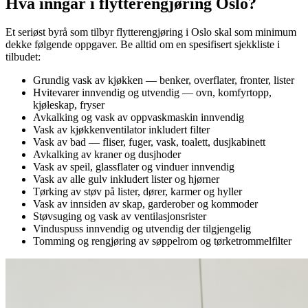
Hva inngår i flytterengjøring Oslo?
Et seriøst byrå som tilbyr flytterengjøring i Oslo skal som minimum
dekke følgende oppgaver. Be alltid om en spesifisert sjekkliste i
tilbudet:
Grundig vask av kjøkken — benker, overflater, fronter, lister
Hvitevarer innvendig og utvendig — ovn, komfyrtopp,
kjøleskap, fryser
Avkalking og vask av oppvaskmaskin innvendig
Vask av kjøkkenventilator inkludert filter
Vask av bad — fliser, fuger, vask, toalett, dusjkabinett
Avkalking av kraner og dusjhoder
Vask av speil, glassflater og vinduer innvendig
Vask av alle gulv inkludert lister og hjørner
Tørking av støv på lister, dører, karmer og hyller
Vask av innsiden av skap, garderober og kommoder
Støvsuging og vask av ventilasjonsrister
Vinduspuss innvendig og utvendig der tilgjengelig
Tomming og rengjøring av søppelrom og tørketrommelfilter