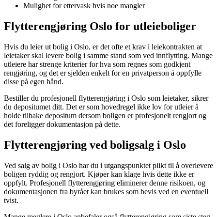
Mulighet for ettervask hvis noe mangler
Flytterengjøring Oslo for utleieboliger
Hvis du leier ut bolig i Oslo, er det ofte et krav i leiekontrakten at
leietaker skal levere bolig i samme stand som ved innflytting. Mange
utleiere har strenge kriterier for hva som regnes som godkjent
rengjøring, og det er sjelden enkelt for en privatperson å oppfylle
disse på egen hånd.
Bestiller du profesjonell flytterengjøring i Oslo som leietaker, sikrer
du depositumet ditt. Det er som hovedregel ikke lov for utleier å
holde tilbake depositum dersom boligen er profesjonelt rengjort og
det foreligger dokumentasjon på dette.
Flytterengjøring ved boligsalg i Oslo
Ved salg av bolig i Oslo har du i utgangspunktet plikt til å overlevere
boligen ryddig og rengjort. Kjøper kan klage hvis dette ikke er
oppfylt. Profesjonell flytterengjøring eliminerer denne risikoen, og
dokumentasjonen fra byrået kan brukes som bevis ved en eventuell
tvist.
Mange meglere i Oslo anbefaler også flytterengjøring som siste steg