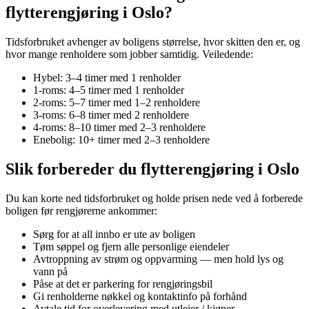
flytterengjøring i Oslo?
Tidsforbruket avhenger av boligens størrelse, hvor skitten den er, og
hvor mange renholdere som jobber samtidig. Veiledende:
Hybel: 3–4 timer med 1 renholder
1-roms: 4–5 timer med 1 renholder
2-roms: 5–7 timer med 1–2 renholdere
3-roms: 6–8 timer med 2 renholdere
4-roms: 8–10 timer med 2–3 renholdere
Enebolig: 10+ timer med 2–3 renholdere
Slik forbereder du flytterengjøring i Oslo
Du kan korte ned tidsforbruket og holde prisen nede ved å forberede
boligen før rengjørerne ankommer:
Sørg for at all innbo er ute av boligen
Tøm søppel og fjern alle personlige eiendeler
Avtroppning av strøm og oppvarming — men hold lys og
vann på
Påse at det er parkering for rengjøringsbil
Gi renholderne nøkkel og kontaktinfo på forhånd
Avtale tid for overlevering med utleier / kjøper