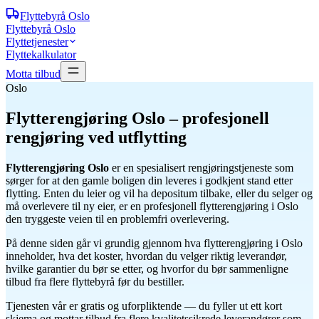
Flyttebyrå
Oslo
Flyttebyrå Oslo
Flyttetjenester
Flyttekalkulator
Motta tilbud
Oslo
Flytterengjøring Oslo –
profesjonell
rengjøring ved utflytting
Flytterengjøring Oslo
er en spesialisert rengjøringstjeneste som
sørger for at den gamle boligen din leveres i godkjent stand etter
flytting. Enten du leier og vil ha depositum tilbake, eller du selger og
må overlevere til ny eier, er en profesjonell flytterengjøring i Oslo
den tryggeste veien til en problemfri overlevering.
På denne siden går vi grundig gjennom hva flytterengjøring i Oslo
inneholder, hva det koster, hvordan du velger riktig leverandør,
hvilke garantier du bør se etter, og hvorfor du bør sammenligne
tilbud fra flere flyttebyrå før du bestiller.
Tjenesten vår er gratis og uforpliktende — du fyller ut ett kort
skjema og mottar tilbud fra flere kvalitetssikrede leverandører som