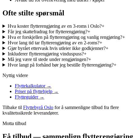
Ofte stilte spørsmål
Hva koster flytterengjøring av en 3-roms i Oslo?
+
Får jeg skattefradrag for flytterengjøring?
+
Hva er forskjellen på flytterengjøring og vanlig rengjøring?
+
Hvor lang tid tar flytterengjøring av en 2-roms?
+
Gjør byrået ettervask hvis utleier ikke godkjenner?
+
Inkluderer flytterengjøring vinduspuss?
+
Må jeg være til stede under rengjøringen?
+
Hvor langt på forhånd bør jeg bestille flytterengjøring?
+
Nyttig videre
Flyttekalkulator
→
Priser på flyttehjelp
→
Flytteguider
→
Tilbake til
Flyttebyrå Oslo
for å sammenligne tilbud fra flere
kvalitetssikrede leverandører.
Motta tilbud
Få tilbud — sammenlign flytterengjøring