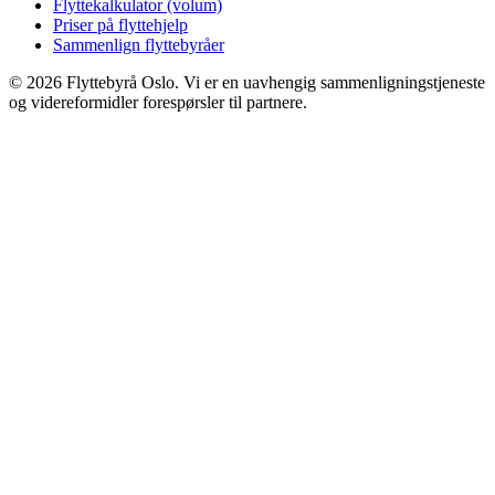
Flyttekalkulator (volum)
Priser på flyttehjelp
Sammenlign flyttebyråer
©
2026
Flyttebyrå Oslo. Vi er en uavhengig sammenligningstjeneste
og videreformidler forespørsler til partnere.