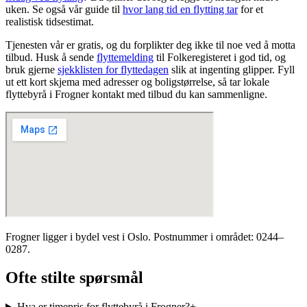
uken. Se også vår guide til
hvor lang tid en flytting tar
for et
realistisk tidsestimat.
Tjenesten vår er gratis, og du forplikter deg ikke til noe ved å motta
tilbud. Husk å sende
flyttemelding
til Folkeregisteret i god tid, og
bruk gjerne
sjekklisten for flyttedagen
slik at ingenting glipper. Fyll
ut ett kort skjema med adresser og boligstørrelse, så tar lokale
flyttebyrå i
Frogner
kontakt med tilbud du kan sammenligne.
Frogner ligger i bydel vest i Oslo. Postnummer i området: 0244–
0287.
Ofte stilte spørsmål
Hva er timepris for flyttebyrå i Frogner?
+