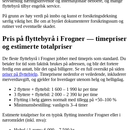
selvstendig næringsdrivende og internasjonale beboere, og mange
flyttebyrå tilbyr engelsk service.
På grunn av høy verdi på innbo og kunst er forsikringsdekning
særlig viktig her. Be om at byrået dokumenterer forsikringssum og
rutiner ved eventuelle skader.
Pris på flyttebyrå i Frogner — timepriser
og estimerte totalpriser
De fleste flyttebyrå i
Frogner
jobber med timepris som standard. Du
betaler for tid som faktisk brukes på adressen, og blir det fortere
ferdig enn antatt, blir det også billigere. Se en full oversikt på siden
priser på flyttehjelp
. Timeprisene nedenfor er veiledende, inkluderer
merverdiavgift, og gjelder for hverdager utenom helg og helligdag.
2 flyttere + flyttebil: 1 600 – 1 990 kr per time
3 flyttere + flyttebil: 2 000 – 2 390 kr per time
Flytting i helg gjøres normalt med tillegg på +50–100 %
Minimumsbestilling: vanligvis 3–4 timer
Estimerte totalpriser for en typisk flytting innenfor Frogner eller i
nærområdet (inkl. mva):
Hybel / 1-roms: 6 000 – 7 500 kr