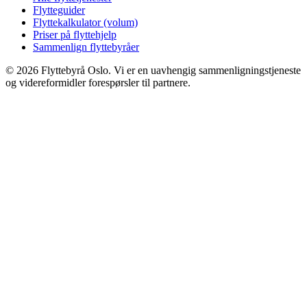
Flytteguider
Flyttekalkulator (volum)
Priser på flyttehjelp
Sammenlign flyttebyråer
©
2026
Flyttebyrå Oslo. Vi er en uavhengig sammenligningstjeneste
og videreformidler forespørsler til partnere.