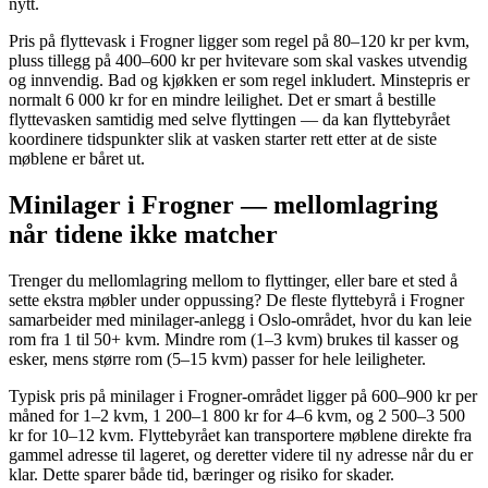
nytt.
Pris på flyttevask i Frogner ligger som regel på 80–120 kr per kvm,
pluss tillegg på 400–600 kr per hvitevare som skal vaskes utvendig
og innvendig. Bad og kjøkken er som regel inkludert. Minstepris er
normalt 6 000 kr for en mindre leilighet. Det er smart å bestille
flyttevasken samtidig med selve flyttingen — da kan flyttebyrået
koordinere tidspunkter slik at vasken starter rett etter at de siste
møblene er båret ut.
Minilager i Frogner — mellomlagring
når tidene ikke matcher
Trenger du mellomlagring mellom to flyttinger, eller bare et sted å
sette ekstra møbler under oppussing? De fleste flyttebyrå i Frogner
samarbeider med minilager-anlegg i Oslo-området, hvor du kan leie
rom fra 1 til 50+ kvm. Mindre rom (1–3 kvm) brukes til kasser og
esker, mens større rom (5–15 kvm) passer for hele leiligheter.
Typisk pris på minilager i Frogner-området ligger på 600–900 kr per
måned for 1–2 kvm, 1 200–1 800 kr for 4–6 kvm, og 2 500–3 500
kr for 10–12 kvm. Flyttebyrået kan transportere møblene direkte fra
gammel adresse til lageret, og deretter videre til ny adresse når du er
klar. Dette sparer både tid, bæringer og risiko for skader.