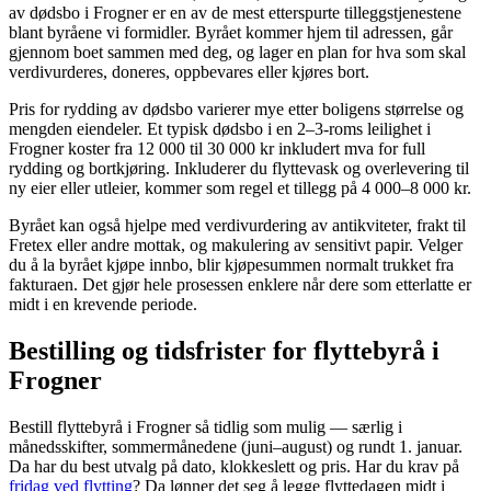
av dødsbo i Frogner er en av de mest etterspurte tilleggstjenestene
blant byråene vi formidler. Byrået kommer hjem til adressen, går
gjennom boet sammen med deg, og lager en plan for hva som skal
verdivurderes, doneres, oppbevares eller kjøres bort.
Pris for rydding av dødsbo varierer mye etter boligens størrelse og
mengden eiendeler. Et typisk dødsbo i en 2–3-roms leilighet i
Frogner koster fra 12 000 til 30 000 kr inkludert mva for full
rydding og bortkjøring. Inkluderer du flyttevask og overlevering til
ny eier eller utleier, kommer som regel et tillegg på 4 000–8 000 kr.
Byrået kan også hjelpe med verdivurdering av antikviteter, frakt til
Fretex eller andre mottak, og makulering av sensitivt papir. Velger
du å la byrået kjøpe innbo, blir kjøpesummen normalt trukket fra
fakturaen. Det gjør hele prosessen enklere når dere som etterlatte er
midt i en krevende periode.
Bestilling og tidsfrister for flyttebyrå i
Frogner
Bestill flyttebyrå i
Frogner
så tidlig som mulig — særlig i
månedsskifter, sommermånedene (juni–august) og rundt 1. januar.
Da har du best utvalg på dato, klokkeslett og pris. Har du krav på
fridag ved flytting
? Da lønner det seg å legge flyttedagen midt i