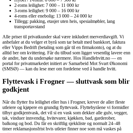
2-roms leilighet: 7 000 – 11 000 kr
3-roms leilighet: 9 000 – 16 000 kr
4-roms eller enebolig: 13 000 – 24 000 kr
Tillegg: pakking, etasjer uten heis, spesialmøbler, lang
transportavstand
Alle priser til privatkunder skal være inkludert merverdiavgift. Vi
anbefaler at du velger et byrå som tar betalt med bankkort, faktura
eller Vipps Bedrift (betaling som går til en firmakonto), og at du
alltid ber om kvittering. Får du tilbud som ligger vesentlig lavere enn
de andre, bør du undersøke nærmere. Hos Handlehvitt.no — en
portal for privatmarkedet initiert av Samarbeid Mot Svart Økonomi
(SMSØ) — kan du lese mer om fordelene ved å handle hvitt.
Flyttevask i Frogner — sluttvask som blir
godkjent
Når du flytter fra leilighet eller hus i Frogner, krever de aller fleste
utleiere og kjøpere en grundig flyttevask. Flyttebyråene vi formidler
tilbyr godkjentvask, det vil si en vask som dekker alle gulv, vegger,
tak, vinduer innvendig, hvitevarer, kjøkken, bad, garderober,
balkong og bod. Du får en skriftlig sjekkliste og normalt 24–48
timer reklamasjonsfrist hvis utleier finner noe som må vaskes på