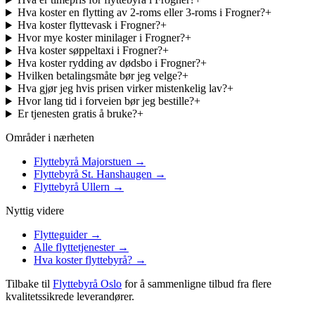
Hva koster en flytting av 2-roms eller 3-roms i Frogner?
+
Hva koster flyttevask i Frogner?
+
Hvor mye koster minilager i Frogner?
+
Hva koster søppeltaxi i Frogner?
+
Hva koster rydding av dødsbo i Frogner?
+
Hvilken betalingsmåte bør jeg velge?
+
Hva gjør jeg hvis prisen virker mistenkelig lav?
+
Hvor lang tid i forveien bør jeg bestille?
+
Er tjenesten gratis å bruke?
+
Områder i nærheten
Flyttebyrå Majorstuen
→
Flyttebyrå St. Hanshaugen
→
Flyttebyrå Ullern
→
Nyttig videre
Flytteguider
→
Alle flyttetjenester
→
Hva koster flyttebyrå?
→
Tilbake til
Flyttebyrå Oslo
for å sammenligne tilbud fra flere
kvalitetssikrede leverandører.