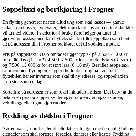
Søppeltaxi og bortkjøring i Frogner
En flytting genererer nesten alltid ting som skal kastes — gamle
sofaer, madrasser, hvitevarer, elektronikk og kasser med ting du ikke
vil ta med videre. I stedet for å bruke flere helger på turer til
gjenvinningsstasjonen kan flyttebyrået bestille søppeltaxi som henter
alt på adressen din i Frogner og kjører det til godkjent mottak.
Pris på søppeltaxi i Oslo-området ligger typisk på 2 500–4 500 kr
for et lite lass (1–2 m³), 4 500–7 500 kr for et middels lass (3–5 m³)
og 7 500–12 000 kr for et stort lass (6–10 m³). Bestilles søppeltaxi
sammen med flyttingen, slipper du dobbelt opp på transport —
flyttebilen henter inventar som skal til ny adresse, og søppeltaxien
tar resten samme dag.
Sortering på adressen er som regel inkludert i prisen. Det betyr at du
betaler én pris og slipper kvitteringer fra gjenvinningsstasjonen,
vekttillegg eller egne kjørerunder.
Rydding av dødsbo i Frogner
Når en nær går bort, sitter de etterlatte ofte igjen med en bolig full av
eiendeler som skal sorteres, fordeles, doneres eller kastes. Rydding