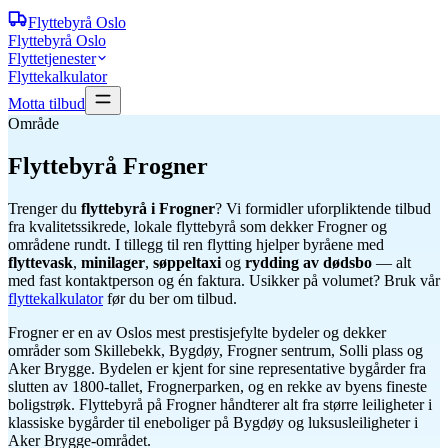
Flyttebyrå
Oslo
Flyttebyrå Oslo
Flyttetjenester
Flyttekalkulator
Motta tilbud
Område
Flyttebyrå
Frogner
Trenger du
flyttebyrå i
Frogner
? Vi formidler uforpliktende tilbud
fra kvalitetssikrede, lokale flyttebyrå som dekker
Frogner
og
områdene rundt. I tillegg til ren flytting hjelper byråene med
flyttevask
,
minilager
,
søppeltaxi
og
rydding av dødsbo
— alt
med fast kontaktperson og én faktura. Usikker på volumet? Bruk vår
flyttekalkulator
før du ber om tilbud.
Frogner er en av Oslos mest prestisjefylte bydeler og dekker
områder som Skillebekk, Bygdøy, Frogner sentrum, Solli plass og
Aker Brygge. Bydelen er kjent for sine representative bygårder fra
slutten av 1800-tallet, Frognerparken, og en rekke av byens fineste
boligstrøk. Flyttebyrå på Frogner håndterer alt fra større leiligheter i
klassiske bygårder til eneboliger på Bygdøy og luksusleiligheter i
Aker Brygge-området.