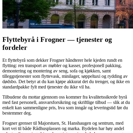
Flyttebyrå i Frogner — tjenester og
fordeler
Et flyttebyrå som dekker Frogner håndterer hele kjeden rundt en
flytting: ren transport av møbler og kasser, profesjonell pakking,
demontering og montering av seng, sofa og kjøkken, samt
tilleggstjenester som flyttevask, minilager, søppeltaxi og rydding av
dødsbo. Det betyr at du kan kjøpe akkurat det du trenger, og ikke en
standardpakke fylt med tjenester du ikke vil ha.
Tilbudene du mottar gjennom oss kommer fra kvalitetssikrede byrå
med fast personell, ansvarsforsikring og skriftlige tilbud — slik at du
enkelt kan sammenligne pris, hva som inngår og leveringstid før du
bestemmer deg.
Frogner grenser til Majorstuen, St. Hanshaugen og sentrum, med
kort vei til både Rådhusplassen og marka. Bydelen har høy andel