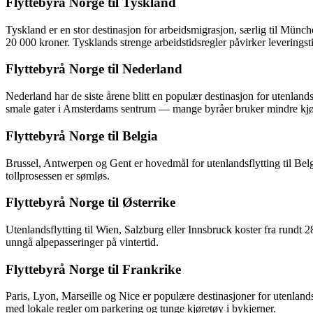
Flyttebyrå Norge til Tyskland
Tyskland er en stor destinasjon for arbeidsmigrasjon, særlig til Münch
20 000 kroner. Tysklands strenge arbeidstidsregler påvirker levering
Flyttebyrå Norge til Nederland
Nederland har de siste årene blitt en populær destinasjon for utenla
smale gater i Amsterdams sentrum — mange byråer bruker mindre kjøre
Flyttebyrå Norge til Belgia
Brussel, Antwerpen og Gent er hovedmål for utenlandsflytting til Be
tollprosessen er sømløs.
Flyttebyrå Norge til Østerrike
Utenlandsflytting til Wien, Salzburg eller Innsbruck koster fra rundt 
unngå alpepasseringer på vintertid.
Flyttebyrå Norge til Frankrike
Paris, Lyon, Marseille og Nice er populære destinasjoner for utenland
med lokale regler om parkering og tunge kjøretøy i bykjerner.