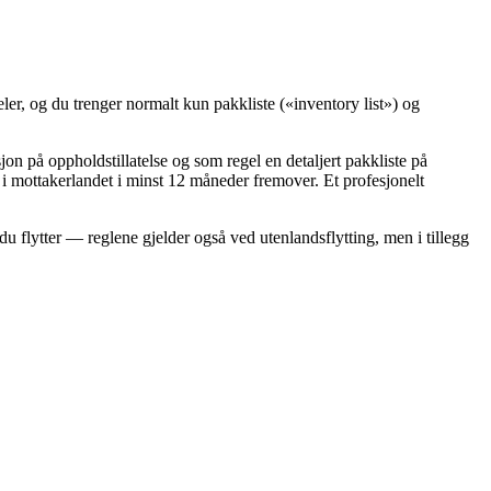
eler, og du trenger normalt kun pakkliste («inventory list») og
on på oppholdstillatelse og som regel en detaljert pakkliste på
 i mottakerlandet i minst 12 måneder fremover. Et profesjonelt
u flytter — reglene gjelder også ved utenlandsflytting, men i tillegg