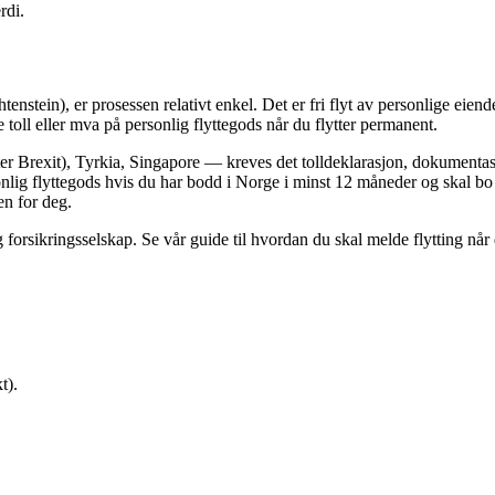
rdi.
stein), er prosessen relativt enkel. Det er fri flyt av personlige eiend
 toll eller mva på personlig flyttegods når du flytter permanent.
ter Brexit), Tyrkia, Singapore — kreves det tolldeklarasjon, dokumentasj
sonlig flyttegods hvis du har bodd i Norge i minst 12 måneder og skal bo
en for deg.
forsikringsselskap. Se vår guide til hvordan du skal melde flytting når d
t).