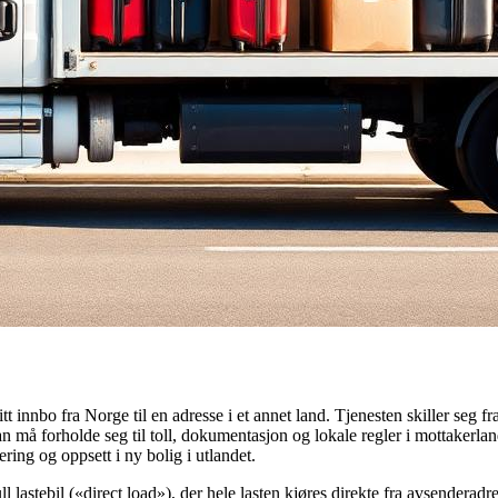
tt innbo fra Norge til en adresse i et annet land. Tjenesten skiller seg fra
an må forholde seg til toll, dokumentasjon og lokale regler i mottakerla
ering og oppsett i ny bolig i utlandet.
l lastebil («direct load»), der hele lasten kjøres direkte fra avsenderad