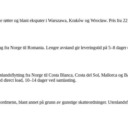
ke røtter og blant ekspater i Warszawa, Kraków og Wrocław. Pris fra 2
g fra Norge til Romania. Lengre avstand gir leveringstid på 5–8 dager
andsflytting fra Norge til Costa Blanca, Costa del Sol, Mallorca og Barc
ed direct load, 10–14 dager ved samlasting.
e nordmenn, blant annet på grunn av gunstige skatteordninger. Utenlandsf