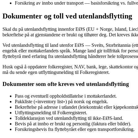
Forsikring av innbo under transport — basisforsikring vs. fullve
Dokumenter og toll ved utenlandsflytting
Skal du på utenlandsflytting innenfor EØS (EU + Norge, Island, Liechten
bekreftelse på at gjenstandene er brukt og tilhører deg. Det kreves ikke
Ved utenlandsflytting til land utenfor EØS — Sveits, Storbritannia (et
engelsk eller mottakerlandets språk. Mange land gir tollfritak for per
flyttebyrå med erfaring fra utenlandsflytting håndterer hele tollprosess
Husk også å oppdatere folkeregister, NAV, bank, lege, skattekontor og 
må du sende egen utflyttingsmelding til Folkeregisteret.
Dokumenter som ofte kreves ved utenlandsflytting
Pass og eventuell oppholdstillatelse i mottakerlandet.
Pakkliste («inventory list») på norsk og engelsk.
Bekreftelse på adresse i utlandet (leiekontrakt eller kjøpekontrak
Utflyttingsmelding til Folkeregisteret.
Tolldeklarasjon ved utenlandsflytting til ikke-EØS-land.
Bevis på at innbo er brukt og personlig (faktura eller bilder).
Forsikringsbevis fra flyttebyrået eller egen transportforsikring.