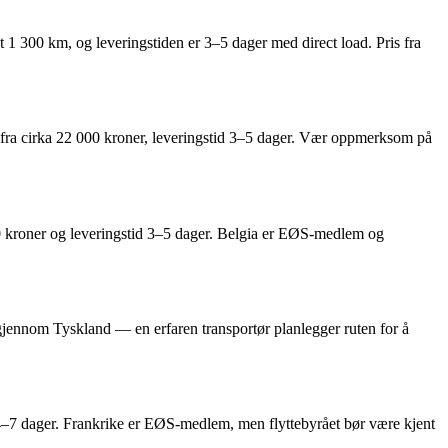
t 1 300 km, og leveringstiden er 3–5 dager med direct load. Pris fra
s fra cirka 22 000 kroner, leveringstid 3–5 dager. Vær oppmerksom på
00 kroner og leveringstid 3–5 dager. Belgia er EØS-medlem og
t gjennom Tyskland — en erfaren transportør planlegger ruten for å
id 4–7 dager. Frankrike er EØS-medlem, men flyttebyrået bør være kjent