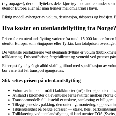
(«groupage»), der ditt flyttelass deler kjøretøy med andre kunder som s
utenfor Europa eller når man trenger mellomlagring i havn.
Riktig modell avhenger av volum, destinasjon, tidspress og budsjett. E
Hva koster en utenlandsflytting fra Norge
Prisen for en utenlandsflytting varierer fra rundt 15 000 kroner for en l
utenfor Europa, som Singapore eller Tyrkia, kan totalprisen overstige 
De viktigste prisfaktorene ved utenlandsflytting er volum (kubikkmeter
tollklarering. Drivstoffpriser, fergebilletter og ventetid ved grenser på
Et seriøst flyttebyrå gir alltid skriftlig tilbud med spesifikasjon av
bør være låst før transport igangsettes.
Slik settes prisen på utenlandsflytting
Volum av innbo — målt i kubikkmeter (m³) eller løpemeter i last
Avstand i kilometer og eventuelle fergeavgifter mellom Norge o
Transportmodell: full lastebil er raskere, samlasting er billigere.
Tilleggstjenester: pakking, demontering, montering, oppbevaring
Tilgjengelighet på begge adresser — etasje, heis, parkeringsmuli
Tollklarering ved utenlandsflytting til land utenfor EØS (Sveits,