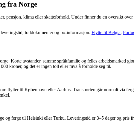
ng fra Norge
ier, pensjon, klima eller skatteforhold. Under finner du en oversikt ov
 leveringstid, tolldokumenter og bo-informasjon:
Flytte til Belgia
,
Portu
 Norge. Korte avstander, samme språkfamilie og felles arbeidsmarked gjø
0 kroner, og det er ingen toll eller mva å forholde seg til.
om flytter til København eller Aarhus. Transporten går normalt via ferg
enkel.
rige og ferge til Helsinki eller Turku. Leveringstid er 3–5 dager og pris