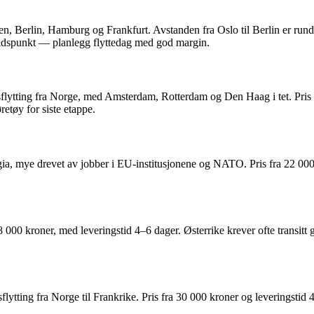
en, Berlin, Hamburg og Frankfurt. Avstanden fra Oslo til Berlin er rund
stidspunkt — planlegg flyttedag med god margin.
ndsflytting fra Norge, med Amsterdam, Rotterdam og Den Haag i tet. Pri
tøy for siste etappe.
lgia, mye drevet av jobber i EU-institusjonene og NATO. Pris fra 22 0
28 000 kroner, med leveringstid 4–6 dager. Østerrike krever ofte transit
sflytting fra Norge til Frankrike. Pris fra 30 000 kroner og leveringst