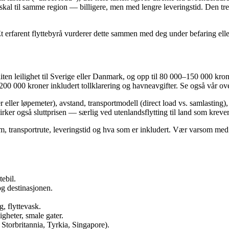
kal til samme region — billigere, men med lengre leveringstid. Den tredj
t erfarent flyttebyrå vurderer dette sammen med deg under befaring eller
?
iten leilighet til Sverige eller Danmark, og opp til 80 000–150 000 kroner
200 000 kroner inkludert tollklarering og havneavgifter. Se også vår ov
 eller løpemeter), avstand, transportmodell (direct load vs. samlasting)
virker også sluttprisen — særlig ved utenlandsflytting til land som krever
 volum, transportrute, leveringstid og hva som er inkludert. Vær varsom 
ebil.
g destinasjonen.
, flyttevask.
gheter, smale gater.
 Storbritannia, Tyrkia, Singapore).