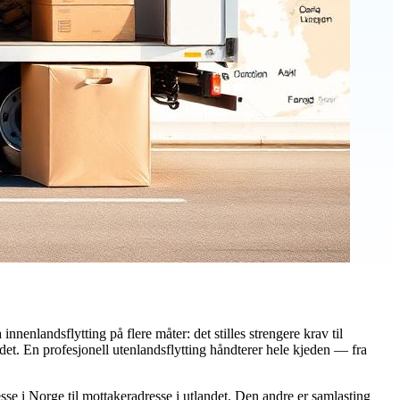
 innenlandsflytting på flere måter: det stilles strengere krav til
ndet. En profesjonell utenlandsflytting håndterer hele kjeden — fra
resse i Norge til mottakeradresse i utlandet. Den andre er samlasting