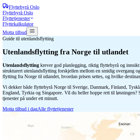
Flyttebyrå
Oslo
Flyttebyrå Oslo
Flyttetjenester
Flyttekalkulator
Motta tilbud
Guide til utenlandsflytting
Utenlandsflytting
fra Norge til utlandet
Utenlandsflytting
krever god planlegging, riktig flyttebyrå og innsikt i 
strukturert utenlandsflytting forskjellen mellom en smidig overgang og
flytting fra Norge til utlandet, hvordan prisen settes, og hvilke dest
Vi dekker både flyttebyrå Norge til Sverige, Danmark, Finland, Tyskla
England, Tyrkia og Singapore. Vil du heller hoppe rett til løsningen? 
tjenester på under ett minutt.
Motta tilbud i dag
Alle flyttetjenester