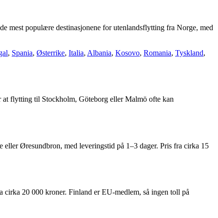
er de mest populære destinasjonene for utenlandsflytting fra Norge, med
gal
,
Spania
,
Østerrike
,
Italia
,
Albania
,
Kosovo
,
Romania
,
Tyskland
,
r at flytting til Stockholm, Göteborg eller Malmö ofte kan
e eller Øresundbron, med leveringstid på 1–3 dager. Pris fra cirka 15
 fra cirka 20 000 kroner. Finland er EU-medlem, så ingen toll på