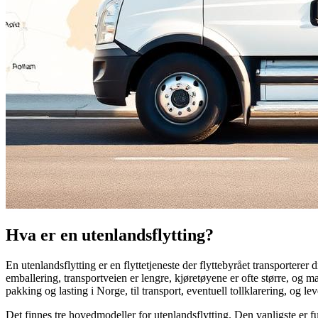
Hva er en utenlandsflytting?
En utenlandsflytting er en flyttetjeneste der flyttebyrået transporterer di
emballering, transportveien er lengre, kjøretøyene er ofte større, og m
pakking og lasting i Norge, til transport, eventuell tollklarering, og lev
Det finnes tre hovedmodeller for utenlandsflytting. Den vanligste er ful