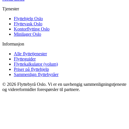
Tjenester
Flyttehjelp Oslo
Flyttevask Oslo
Kontorflytting Oslo
Minilager Oslo
Informasjon
Alle flyttetjenester
Flytteguider
Flyttekalkulator (volum)
Priser på flyttehjelp
Sammenlign flyttebyråer
©
2026
Flyttebyrå Oslo. Vi er en uavhengig sammenligningstjeneste
og videreformidler forespørsler til partnere.