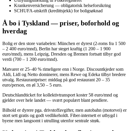
Utflyttingsmelding til Folkeregisteret
Krankenversicherung — obligatorisk helseforsikring
SCHUFA-utskrift (kredittsjekk) for boligsøknad
Å bo i Tyskland — priser, boforhold og
hverdag
Bolig er den store variabelen: München er dyrest (2-roms fra 1 500
– 2 400 euro/mnd), Berlin har steget kraftig (1 200 – 1 900
euro/mnd), mens Leipzig, Dresden og Bremen fortsatt tilbyr god
verdi (700 – 1 200 euro/mnd).
Matvarer er 25–40 % rimeligere enn i Norge. Discountkjeder som
Aldi, Lidl og Netto dominerer, mens Rewe og Edeka tilbyr bredere
utvalg. Restaurantpriser: middag på god restaurant 20 – 35
euro/person, en øl 3,50 – 5 euro.
Deutschlandticket for kollektivtransport koster 58 euro/mnd og
gjelder over hele landet — svært populært blant pendlere.
Bilhold er dyrere pga. drivstoffavgifter, men autobahn (motorvei) er
stort sett gratis og godt vedlikeholdt. Fiber-internett er utbygd i
byene men langsomt i utrulling utenfor sentrale strøk.