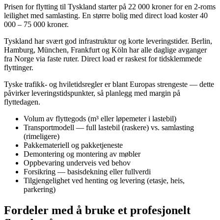
Prisen for flytting til Tyskland starter på 22 000 kroner for en 2-roms
leilighet med samlasting. En større bolig med direct load koster 40
000 – 75 000 kroner.
Tyskland har svært god infrastruktur og korte leveringstider. Berlin,
Hamburg, München, Frankfurt og Köln har alle daglige avganger
fra Norge via faste ruter. Direct load er raskest for tidsklemmede
flyttinger.
Tyske trafikk- og hviletidsregler er blant Europas strengeste — dette
påvirker leveringstidspunkter, så planlegg med margin på
flyttedagen.
Volum av flyttegods (m³ eller løpemeter i lastebil)
Transportmodell — full lastebil (raskere) vs. samlasting
(rimeligere)
Pakkemateriell og pakketjeneste
Demontering og montering av møbler
Oppbevaring underveis ved behov
Forsikring — basisdekning eller fullverdi
Tilgjengelighet ved henting og levering (etasje, heis,
parkering)
Fordeler med å bruke et profesjonelt