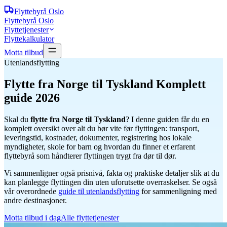
Flyttebyrå
Oslo
Flyttebyrå Oslo
Flyttetjenester
Flyttekalkulator
Motta tilbud
Utenlandsflytting
Flytte fra Norge til Tyskland
Komplett
guide 2026
Skal du
flytte fra Norge til
Tyskland
? I denne guiden får du en
komplett oversikt over alt du bør vite før flyttingen: transport,
leveringstid, kostnader, dokumenter, registrering hos lokale
myndigheter, skole for barn og hvordan du finner et erfarent
flyttebyrå som håndterer flyttingen trygt fra dør til dør.
Vi sammenligner også prisnivå, fakta og praktiske detaljer slik at du
kan planlegge flyttingen din uten uforutsette overraskelser. Se også
vår overordnede
guide til utenlandsflytting
for sammenligning med
andre destinasjoner.
Motta tilbud i dag
Alle flyttetjenester