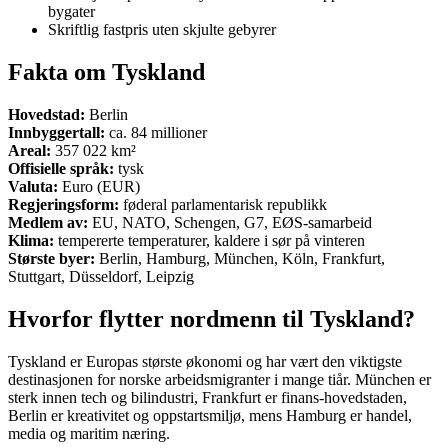
bygater
Skriftlig fastpris uten skjulte gebyrer
Fakta om Tyskland
Hovedstad:
Berlin
Innbyggertall:
ca. 84 millioner
Areal:
357 022 km²
Offisielle språk:
tysk
Valuta:
Euro (EUR)
Regjeringsform:
føderal parlamentarisk republikk
Medlem av:
EU, NATO, Schengen, G7, EØS-samarbeid
Klima:
tempererte temperaturer, kaldere i sør på vinteren
Største byer:
Berlin, Hamburg, München, Köln, Frankfurt,
Stuttgart, Düsseldorf, Leipzig
Hvorfor flytter nordmenn til Tyskland?
Tyskland er Europas største økonomi og har vært den viktigste
destinasjonen for norske arbeidsmigranter i mange tiår. München er
sterk innen tech og bilindustri, Frankfurt er finans-hovedstaden,
Berlin er kreativitet og oppstartsmiljø, mens Hamburg er handel,
media og maritim næring.