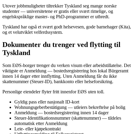
Utover jobbmuligheter tiltrekker Tyskland seg mange norske
studenter — universitetene er gratis eller svært rimelige, og
engelskspråklige master- og PhD-programmer er utbredt.
Tyskland har også et svært godt helsevesen, gode barnehager (Kita),
og et velutviklet velferdssystem.
Dokumenter du trenger ved flytting til
Tyskland
Som EØS-borger trenger du verken visum eller arbeidstillatelse. Det
viktigste er Anmeldung — bostedsregistrering hos lokal Bürgeramt
innen 14 dager etter innflytting. Uten Anmeldung får du ikke
skattenummer (Steuer-ID), bankkonto eller helseforsikring.
Personlige eiendeler flyter fritt innenfor EØS uten toll.
Gyldig pass eller nasjonalt ID-kort
Wohnungsgeberbestätigung — utleiers bekreftelse på bolig
Anmeldung — bostedsregistrering innen 14 dager
Steuer-Identifikationsnummer (skattenummer) — tildeles
automatisk etter Anmeldung
Leie- eller kjøpekontrakt