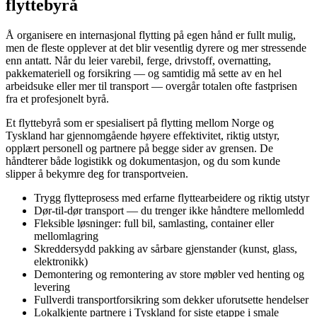
flyttebyrå
Å organisere en internasjonal flytting på egen hånd er fullt mulig,
men de fleste opplever at det blir vesentlig dyrere og mer stressende
enn antatt. Når du leier varebil, ferge, drivstoff, overnatting,
pakkemateriell og forsikring — og samtidig må sette av en hel
arbeidsuke eller mer til transport — overgår totalen ofte fastprisen
fra et profesjonelt byrå.
Et flyttebyrå som er spesialisert på flytting mellom Norge og
Tyskland har gjennomgående høyere effektivitet, riktig utstyr,
opplært personell og partnere på begge sider av grensen. De
håndterer både logistikk og dokumentasjon, og du som kunde
slipper å bekymre deg for transportveien.
Trygg flytteprosess med erfarne flyttearbeidere og riktig utstyr
Dør-til-dør transport — du trenger ikke håndtere mellomledd
Fleksible løsninger: full bil, samlasting, container eller
mellomlagring
Skreddersydd pakking av sårbare gjenstander (kunst, glass,
elektronikk)
Demontering og remontering av store møbler ved henting og
levering
Fullverdi transportforsikring som dekker uforutsette hendelser
Lokalkjente partnere i Tyskland for siste etappe i smale