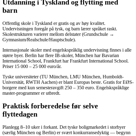
Utdanning i Tyskland og flytting med
barn
Offentlig skole i Tyskland er gratis og av høy kvalitet.
Undervisningen foregår på tysk, og barn lærer språket raskt.
Skolestrukturen varierer mellom delstater (Grundschule →
Gymnasium/Realschule/Hauptschule).
Internasjonale skoler med engelskspråklig undervisning finnes i alle
større byer. Berlin har flere IB-skoler, München har Bavarian
International School, Frankfurt har Frankfurt International School.
Priser 15 000 – 25 000 euro/år.
Tyske universiteter (TU München, LMU München, Humboldt-
Universität, RWTH Aachen) er blant Europas beste. Gratis for EØS-
borgere med kun semesteravgift 250 – 350 euro. Engelskspråklige
master-programmer er utbredt.
Praktisk forberedelse før selve
flyttedagen
Planlegg 8–10 uker i forkant. Det tyske boligmarkedet i storbyer
(særlig München og Berlin) er svært konkurransedyktig — begynn