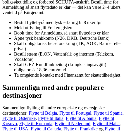
boligsøket tidlig og forbered SCHUFA-utskrift. Bestill time for
Anmeldung så snart flyttedato er klar — det kan være 2–4 ukers
ventetid på Bürgeramt.
Bestill flyttebyrå med tysk erfaring 6–8 uker før
Meld utflytting til Folkeregisteret
Book time for Anmeldung så snart flyttedato er klar
Åpne tysk bankkonto (N26, DKB, Deutsche Bank)
Skaff obligatorisk helseforsikring (TK, AOK, Barmer eller
privat)
Bestill strøm (E.ON, Vattenfall) og internett (Telekom,
Vodafone)
Skaff GEZ Rundfunkbeitrag (kringkastingsavgift) —
obligatorisk 18,36 euro/mnd
Ta omgående kontakt med Finanzamt for skattetilhørighet
Sammenlign med andre populære
destinasjoner
Sammenlign flytting til andre europeiske og oversjøiske
destinasjoner:
Flytte til
Belgia
,
Flytte til
Portugal
,
Flytte til
Spania
,
Flytte til
Østerrike
,
Flytte til
Italia
,
Flytte til
Albania
,
Flytte til
Kosovo
,
Flytte til
Romania
,
Flytte til
Nederland
,
Flytte til
Malta
,
Flytte til
USA
,
Flytte til
Canada
,
Flytte til
Frankrike
og
Flytte til