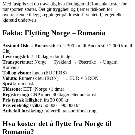
Med fastpris vet du nøyaktig hva flyttingen til Romania koster før
transporten starter. Det gir trygghet, og fjerner risikoen for
overraskende tilleggsregninger på drivstoff, ventetid, ferger eller
kjøretid underveis.
Fakta: Flytting Norge – Romania
Avstand Oslo –
Bucuresti
:
ca. 2 300 km til Bucuresti / 2 000 km til
Cluj
Leveringstid:
7–10 dager dør til dør
Transportrute:
Norge → Tyskland → Østerrike → Ungarn →
Romania
Toll og visum:
ingen (EU / EØS)
Valuta:
Rumensk leu (RON) — 1 EUR ≈ 5 RON
Språk:
rumensk
Tidssone:
EET (Norge +1 time)
Registrering:
CNP innen 90 dager etter ankomst
Pris typisk leilighet:
fra 30 000 kr
Pris enebolig / villa:
50 000 – 90 000 kr
Anbefalt forsikring:
fullverdi transportforsikring
Hva koster det å flytte fra Norge til
Romania?