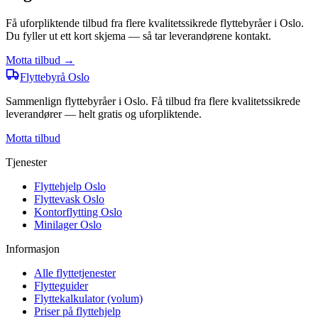
Få uforpliktende tilbud fra flere kvalitetssikrede flyttebyråer i Oslo.
Du fyller ut ett kort skjema — så tar leverandørene kontakt.
Motta tilbud →
Flyttebyrå
Oslo
Sammenlign flyttebyråer i Oslo. Få tilbud fra flere kvalitetssikrede
leverandører — helt gratis og uforpliktende.
Motta tilbud
Tjenester
Flyttehjelp Oslo
Flyttevask Oslo
Kontorflytting Oslo
Minilager Oslo
Informasjon
Alle flyttetjenester
Flytteguider
Flyttekalkulator (volum)
Priser på flyttehjelp