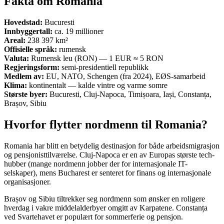
Fakta om Romania
Hovedstad:
Bucuresti
Innbyggertall:
ca. 19 millioner
Areal:
238 397 km²
Offisielle språk:
rumensk
Valuta:
Rumensk leu (RON) — 1 EUR ≈ 5 RON
Regjeringsform:
semi-presidentiell republikk
Medlem av:
EU, NATO, Schengen (fra 2024), EØS-samarbeid
Klima:
kontinentalt — kalde vintre og varme somre
Største byer:
Bucuresti, Cluj-Napoca, Timișoara, Iași, Constanța,
Brașov, Sibiu
Hvorfor flytter nordmenn til Romania?
Romania har blitt en betydelig destinasjon for både arbeidsmigrasjon
og pensjonisttilværelse. Cluj-Napoca er en av Europas største tech-
hubber (mange nordmenn jobber der for internasjonale IT-
selskaper), mens Bucharest er senteret for finans og internasjonale
organisasjoner.
Brașov og Sibiu tiltrekker seg nordmenn som ønsker en roligere
hverdag i vakre middelalderbyer omgitt av Karpatene. Constanța
ved Svartehavet er populært for sommerferie og pensjon.