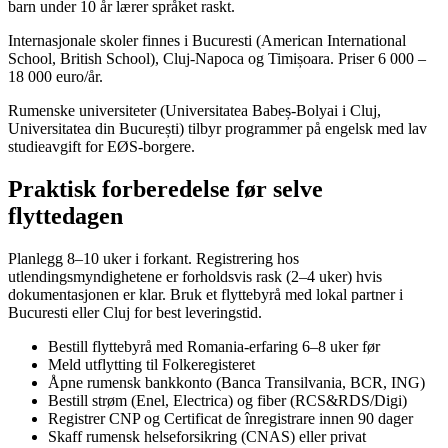
barn under 10 år lærer språket raskt.
Internasjonale skoler finnes i Bucuresti (American International
School, British School), Cluj-Napoca og Timișoara. Priser 6 000 –
18 000 euro/år.
Rumenske universiteter (Universitatea Babeș-Bolyai i Cluj,
Universitatea din București) tilbyr programmer på engelsk med lav
studieavgift for EØS-borgere.
Praktisk forberedelse før selve
flyttedagen
Planlegg 8–10 uker i forkant. Registrering hos
utlendingsmyndighetene er forholdsvis rask (2–4 uker) hvis
dokumentasjonen er klar. Bruk et flyttebyrå med lokal partner i
Bucuresti eller Cluj for best leveringstid.
Bestill flyttebyrå med Romania-erfaring 6–8 uker før
Meld utflytting til Folkeregisteret
Åpne rumensk bankkonto (Banca Transilvania, BCR, ING)
Bestill strøm (Enel, Electrica) og fiber (RCS&RDS/Digi)
Registrer CNP og Certificat de înregistrare innen 90 dager
Skaff rumensk helseforsikring (CNAS) eller privat