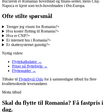
Bucuresti er Romanias hovedstad og finans-senter, mens Cluj-
Napoca er kjent som tech-hovedstaden i Øst-Europa.
Ofte stilte spørsmål
Trenger jeg visum for Romania?
+
Hva koster flytting til Romania?
+
Hva er CNP?
+
Er internett bra i Romania?
+
Er skattesystemet gunstig?
+
Nyttig videre
Flyttekalkulator
→
Priser på flyttehjelp
→
Flytteguider
→
Tilbake til
Flyttebyrå Oslo
for å sammenligne tilbud fra flere
kvalitetssikrede leverandører.
Motta tilbud
Skal du flytte til Romania? Få fastpris i
dag.