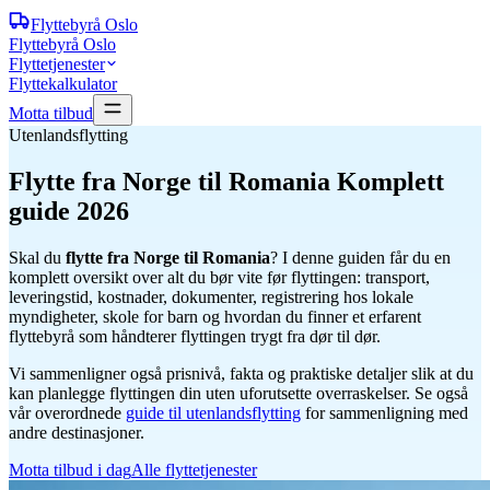
Flyttebyrå
Oslo
Flyttebyrå Oslo
Flyttetjenester
Flyttekalkulator
Motta tilbud
Utenlandsflytting
Flytte fra Norge til Romania
Komplett
guide 2026
Skal du
flytte fra Norge til
Romania
? I denne guiden får du en
komplett oversikt over alt du bør vite før flyttingen: transport,
leveringstid, kostnader, dokumenter, registrering hos lokale
myndigheter, skole for barn og hvordan du finner et erfarent
flyttebyrå som håndterer flyttingen trygt fra dør til dør.
Vi sammenligner også prisnivå, fakta og praktiske detaljer slik at du
kan planlegge flyttingen din uten uforutsette overraskelser. Se også
vår overordnede
guide til utenlandsflytting
for sammenligning med
andre destinasjoner.
Motta tilbud i dag
Alle flyttetjenester