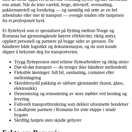
enn antatt. Når du leier varebil, ferge, drivstoff, overnatting,
pakkemateriell og forsikring — og samtidig må sette av en hel
arbeidsuke eller mer til transport — overgår totalen ofte fastprisen
fra et profesjonelt byrå.
Et flyttebyrå som er spesialisert på flytting mellom Norge og
Romania har gjennomgående høyere effektivitet, riktig utstyr,
opplært personell og partnere på begge sider av grensen. De
håndterer både logistikk og dokumentasjon, og du som kunde
slipper å bekymre deg for transportveien.
Trygg flytteprosess med erfarne flyttearbeidere og riktig utstyr
Dør-til-dør transport — du trenger ikke håndtere mellomledd
Fleksible løsninger: full bil, samlasting, container eller
mellomlagring
Skreddersydd pakking av sårbare gjenstander (kunst, glass,
elektronikk)
Demontering og remontering av store møbler ved henting og
levering
Fullverdi transportforsikring som dekker uforutsette hendelser
Lokalkjente partnere i Romania for siste etappe i smale
bygater
Skriftlig fastpris uten skjulte gebyrer