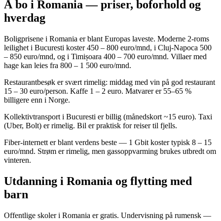
Å bo i Romania — priser, boforhold og
hverdag
Boligprisene i Romania er blant Europas laveste. Moderne 2-roms
leilighet i Bucuresti koster 450 – 800 euro/mnd, i Cluj-Napoca 500
– 850 euro/mnd, og i Timișoara 400 – 700 euro/mnd. Villaer med
hage kan leies fra 800 – 1 500 euro/mnd.
Restaurantbesøk er svært rimelig: middag med vin på god restaurant
15 – 30 euro/person. Kaffe 1 – 2 euro. Matvarer er 55–65 %
billigere enn i Norge.
Kollektivtransport i Bucuresti er billig (månedskort ~15 euro). Taxi
(Uber, Bolt) er rimelig. Bil er praktisk for reiser til fjells.
Fiber-internett er blant verdens beste — 1 Gbit koster typisk 8 – 15
euro/mnd. Strøm er rimelig, men gassoppvarming brukes utbredt om
vinteren.
Utdanning i Romania og flytting med
barn
Offentlige skoler i Romania er gratis. Undervisning på rumensk —