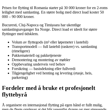
Prisen for flytting til Romania starter på 30 000 kroner for en 2-roms
leilighet med samlasting. En større bolig med direct load koster 50
000 – 90 000 kroner.
Bucuresti, Cluj-Napoca og Timișoara har ukentlige
samlastingsavganger fra Norge. Direct load er ideelt for større
flyttinger med tidsklem.
Volum av flyttegods (m³ eller løpemeter i lastebil)
Transportmodell — full lastebil (raskere) vs. samlasting
(rimeligere)
Pakkemateriell og pakketjeneste
Demontering og montering av møbler
Oppbevaring underveis ved behov
Forsikring — basisdekning eller fullverdi
Tilgjengelighet ved henting og levering (etasje, heis,
parkering)
Fordeler med å bruke et profesjonelt
flyttebyrå
Å organisere en internasjonal flytting på egen hånd er fullt mulig,
men de fleste opplever at det blir vesentlig dyrere og mer stressende