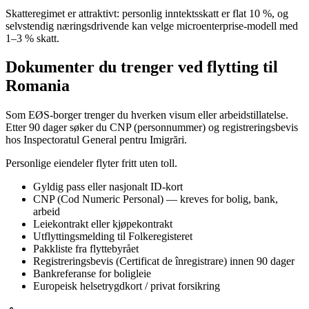
Skatteregimet er attraktivt: personlig inntektsskatt er flat 10 %, og
selvstendig næringsdrivende kan velge microenterprise-modell med
1–3 % skatt.
Dokumenter du trenger ved flytting til
Romania
Som EØS-borger trenger du hverken visum eller arbeidstillatelse.
Etter 90 dager søker du CNP (personnummer) og registreringsbevis
hos Inspectoratul General pentru Imigrări.
Personlige eiendeler flyter fritt uten toll.
Gyldig pass eller nasjonalt ID-kort
CNP (Cod Numeric Personal) — kreves for bolig, bank,
arbeid
Leiekontrakt eller kjøpekontrakt
Utflyttingsmelding til Folkeregisteret
Pakkliste fra flyttebyrået
Registreringsbevis (Certificat de înregistrare) innen 90 dager
Bankreferanse for boligleie
Europeisk helsetrygdkort / privat forsikring