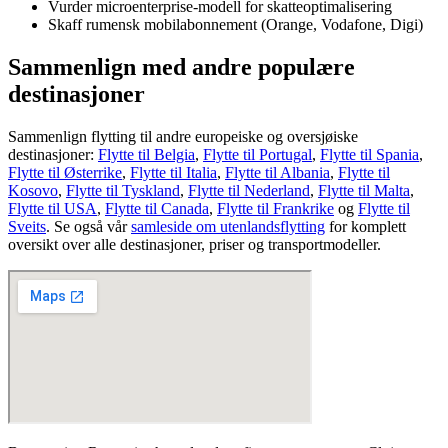
Vurder microenterprise-modell for skatteoptimalisering
Skaff rumensk mobilabonnement (Orange, Vodafone, Digi)
Sammenlign med andre populære
destinasjoner
Sammenlign flytting til andre europeiske og oversjøiske
destinasjoner:
Flytte til
Belgia
,
Flytte til
Portugal
,
Flytte til
Spania
,
Flytte til
Østerrike
,
Flytte til
Italia
,
Flytte til
Albania
,
Flytte til
Kosovo
,
Flytte til
Tyskland
,
Flytte til
Nederland
,
Flytte til
Malta
,
Flytte til
USA
,
Flytte til
Canada
,
Flytte til
Frankrike
og
Flytte til
Sveits
.
Se også vår
samleside om utenlandsflytting
for komplett
oversikt over alle destinasjoner, priser og transportmodeller.